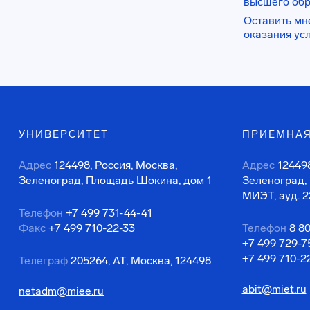
высшего об
Оставить мн
оказания ус
УНИВЕРСИТЕТ
ПРИЕМНАЯ
Адрес
124498, Россия, Москва,
Адрес
124498
Зеленоград, Площадь Шокина, дом 1
Зеленоград,
МИЭТ, ауд. 2
Телефон
+7 499 731-44-41
Факс
+7 499 710-22-33
Телефон
8 8
+7 499 729-7
+7 499 710-2
Телеграф
205264, АТ, Москва, 124498
abit@miet.ru
netadm@miee.ru