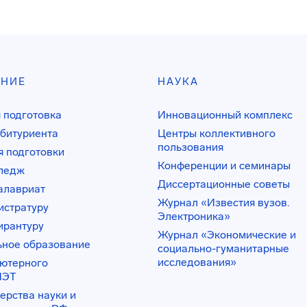
АНИЕ
НАУКА
 подготовка
Инновационный комплекс
битуриента
Центры коллективного
пользования
 подготовки
Конференции и семинары
лледж
Диссертационные советы
алавриат
Журнал «Известия вузов.
истратуру
Электроника»
ирантуру
Журнал «Экономические и
ьное образование
социально-гуманитарные
исследования»
ьютерного
ИЭТ
ерства науки и