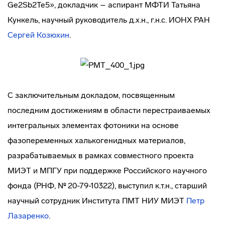
Ge
2
Sb
2
Te
5
», докладчик – аспирант МФТИ Татьяна
Кункель, научный руководитель д.х.н., г.н.с. ИОНХ РАН
Сергей Козюхин
.
С заключительным докладом, посвященным
последним достижениям в области перестраиваемых
интегральных элементах фотоники на основе
фазопеременных халькогенидных материалов,
разрабатываемых в рамках совместного проекта
МИЭТ и МПГУ при поддержке Российского научного
фонда (РНФ, № 20-79-10322), выступил к.т.н., старший
научный сотрудник Института ПМТ НИУ МИЭТ
Петр
Лазаренко
.