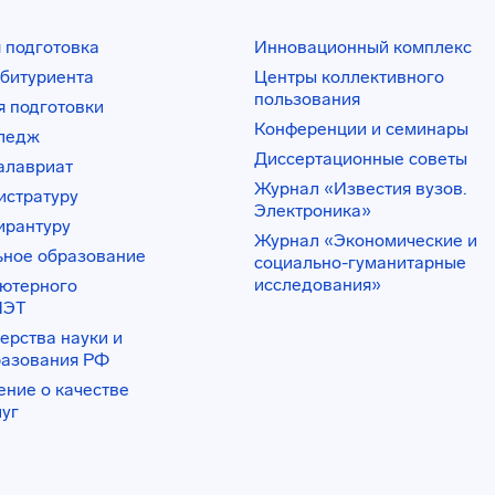
 подготовка
Инновационный комплекс
битуриента
Центры коллективного
пользования
 подготовки
Конференции и семинары
лледж
Диссертационные советы
алавриат
Журнал «Известия вузов.
истратуру
Электроника»
ирантуру
Журнал «Экономические и
ьное образование
социально-гуманитарные
исследования»
ьютерного
ИЭТ
ерства науки и
разования РФ
ение о качестве
луг