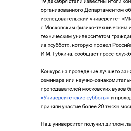
19 декабря стали известны итоги ко
организованного Департаментом о
исследовательский университет «МИ
с Московским
физико-техническим
и
техническим университетом граждан
из «суббот», которую провел Россий
И.М. Губкина, сообщает
пресс-служ
Конкурс на проведение лучшего заня
семинара или
научно-ознакомитель
преподавателей московских вузов б
«Университетские субботы»
и проход
приняли участие более 20 тысяч мос
Наш университет получил диплом ла