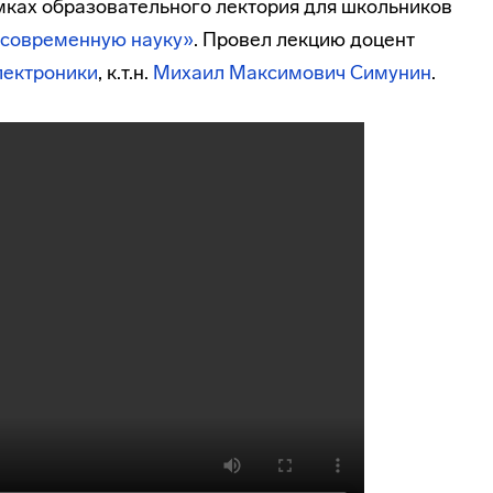
амках образовательного лектория для школьников
 современную науку»
. Провел лекцию доцент
лектроники
, к.т.н.
Михаил Максимович Симунин
.