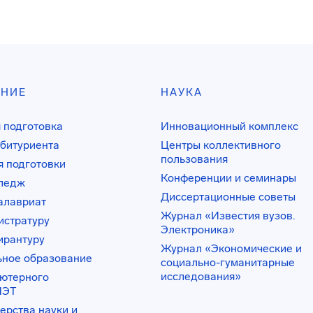
АНИЕ
НАУКА
 подготовка
Инновационный комплекс
битуриента
Центры коллективного
пользования
 подготовки
Конференции и семинары
лледж
Диссертационные советы
алавриат
Журнал «Известия вузов.
истратуру
Электроника»
ирантуру
Журнал «Экономические и
ьное образование
социально-гуманитарные
исследования»
ьютерного
ИЭТ
ерства науки и