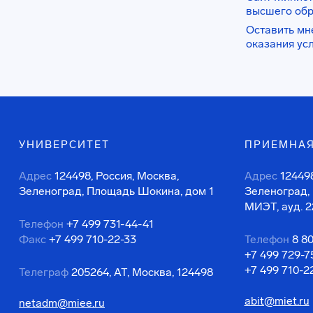
высшего об
Оставить мн
оказания ус
УНИВЕРСИТЕТ
ПРИЕМНАЯ
Адрес
124498, Россия, Москва,
Адрес
124498
Зеленоград, Площадь Шокина, дом 1
Зеленоград,
МИЭТ, ауд. 2
Телефон
+7 499 731-44-41
Факс
+7 499 710-22-33
Телефон
8 8
+7 499 729-7
+7 499 710-2
Телеграф
205264, АТ, Москва, 124498
abit@miet.ru
netadm@miee.ru