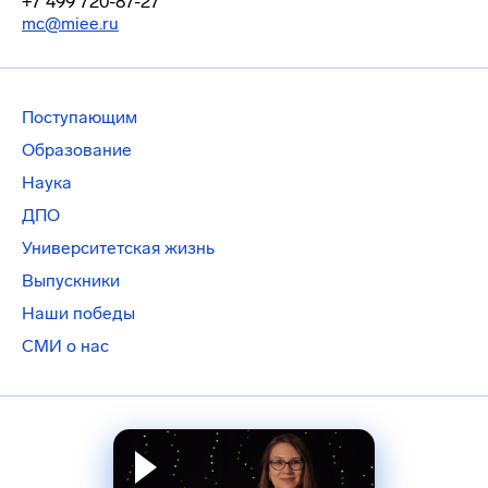
+7 499 720-87-27
mc@miee.ru
Поступающим
Образование
Наука
ДПО
Университетская жизнь
Выпускники
Наши победы
СМИ о нас