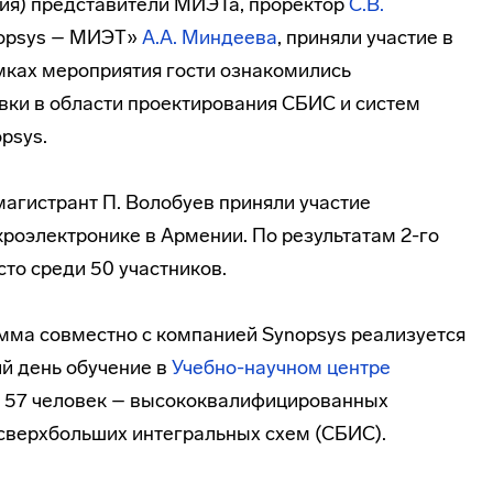
ния) представители МИЭТа, проректор
С.В.
nopsys – МИЭТ»
А.А. Миндеева
, приняли участие в
мках мероприятия гости ознакомились
вки в области проектирования СБИС и систем
psys.
магистрант П. Волобуев приняли участие
оэлектронике в Армении. По результатам 2-го
сто среди 50 участников.
мма совместно с компанией Synopsys реализуется
ий день обучение в
Учебно-научном
центре
 57 человек – высококвалифицированных
 сверхбольших интегральных схем (СБИС).