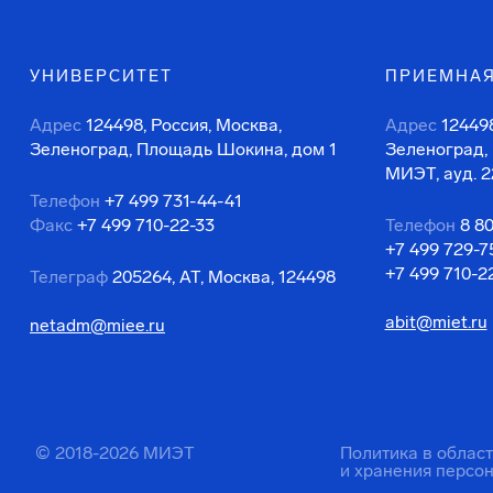
УНИВЕРСИТЕТ
ПРИЕМНАЯ
Адрес
124498, Россия, Москва,
Адрес
124498
Зеленоград, Площадь Шокина, дом 1
Зеленоград,
МИЭТ, ауд. 2
Телефон
+7 499 731-44-41
Факс
+7 499 710-22-33
Телефон
8 8
+7 499 729-7
+7 499 710-2
Телеграф
205264, АТ, Москва, 124498
abit@miet.ru
netadm@miee.ru
© 2018-2026 МИЭТ
Политика в облас
и хранения персо