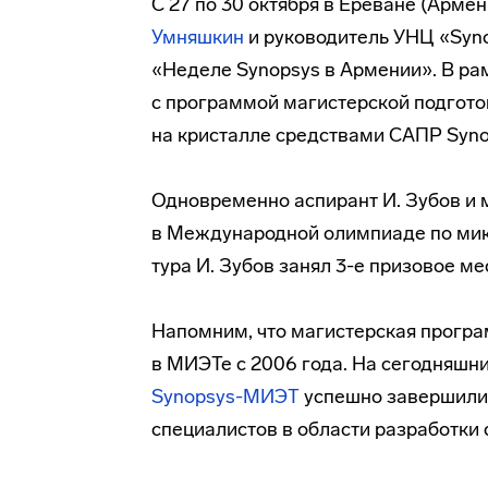
С 27 по 30 октября в Ереване (Арме
Умняшкин
и руководитель УНЦ «Sy
«Неделе Synopsys в Армении». В ра
с программой магистерской подгото
на кристалле средствами САПР Syno
Одновременно аспирант И. Зубов и 
в Международной олимпиаде по микр
тура И. Зубов занял 3-е призовое ме
Напомним, что магистерская програ
в МИЭТе с 2006 года. На сегодняшн
Synopsys-МИЭТ
успешно завершили
специалистов в области разработки