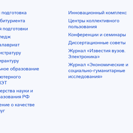
 подготовка
Инновационный комплекс
битуриента
Центры коллективного
пользования
 подготовки
Конференции и семинары
лледж
Диссертационные советы
алавриат
Журнал «Известия вузов.
истратуру
Электроника»
ирантуру
Журнал «Экономические и
ьное образование
социально-гуманитарные
исследования»
ьютерного
ИЭТ
ерства науки и
разования РФ
ение о качестве
луг