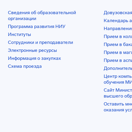
Сведения об образовательной
Довузовская
организации
Календарь а
Программа развития НИУ
Направления
Институты
Прием в ко
Сотрудники и преподаватели
Прием в бак
Электронные ресурсы
Прием в маг
Информация о закупках
Прием в асп
Схема проезда
Дополнител
Центр комп
обучения М
Сайт Минист
высшего об
Оставить мн
оказания ус