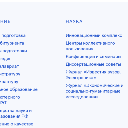
АНИЕ
НАУКА
 подготовка
Инновационный комплекс
битуриента
Центры коллективного
пользования
 подготовки
Конференции и семинары
лледж
Диссертационные советы
алавриат
Журнал «Известия вузов.
истратуру
Электроника»
ирантуру
Журнал «Экономические и
ьное образование
социально-гуманитарные
исследования»
ьютерного
ИЭТ
ерства науки и
разования РФ
ение о качестве