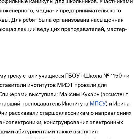
рофильные каникулы для школьников. Участниками
инженерного, медиа- и предпринимательского
квы. Для ребят была организована насыщенная
ающая лекции ведущих преподавателей, мастер-
му треку стали учащиеся ГБОУ «Школа № 1150» и
ставители институтов МИЭТ провели для
Спикерами выступили: Максим Кухарь (ассистент
(старший преподаватель Института
МПСУ
) и Ирина
 Они рассказали старшеклассникам о направлениях
наноэлектроники, конструирования электронных
ущими абитуриентами также выступил