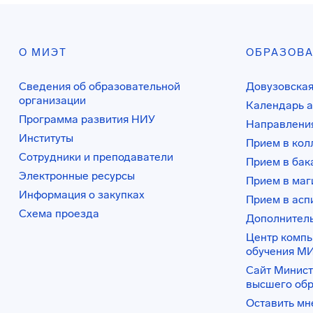
О МИЭТ
ОБРАЗОВ
Сведения об образовательной
Довузовская
организации
Календарь а
Программа развития НИУ
Направления
Институты
Прием в ко
Сотрудники и преподаватели
Прием в бак
Электронные ресурсы
Прием в маг
Информация о закупках
Прием в асп
Схема проезда
Дополнител
Центр комп
обучения М
Сайт Минист
высшего об
Оставить мн