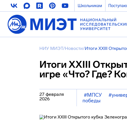
Школьникам
Поступа
НИУ МИЭТ
/
Новости
/
Итоги XXIII Открыт
Итоги XXIII Откры
игре «Что? Где? К
27 февраля
#МПСУ
#униве
2026
победы