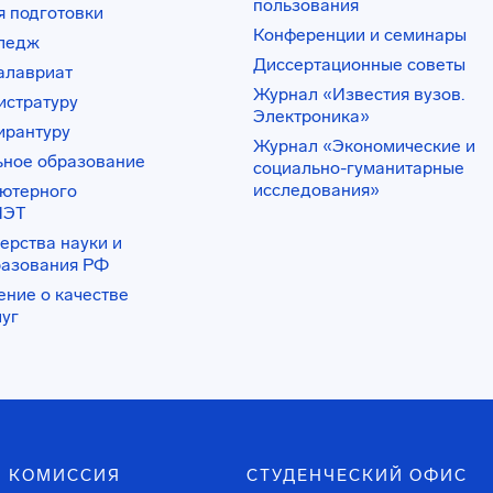
пользования
 подготовки
Конференции и семинары
лледж
Диссертационные советы
алавриат
Журнал «Известия вузов.
истратуру
Электроника»
ирантуру
Журнал «Экономические и
ьное образование
социально-гуманитарные
исследования»
ьютерного
ИЭТ
ерства науки и
разования РФ
ение о качестве
луг
 КОМИССИЯ
СТУДЕНЧЕСКИЙ ОФИС