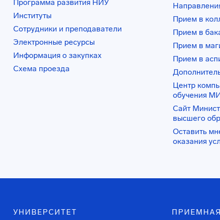
Программа развития НИУ
Направления
Институты
Прием в ко
Сотрудники и преподаватели
Прием в бак
Электронные ресурсы
Прием в маг
Информация о закупках
Прием в асп
Схема проезда
Дополнител
Центр комп
обучения М
Сайт Минист
высшего об
Оставить мн
оказания ус
УНИВЕРСИТЕТ
ПРИЕМНАЯ