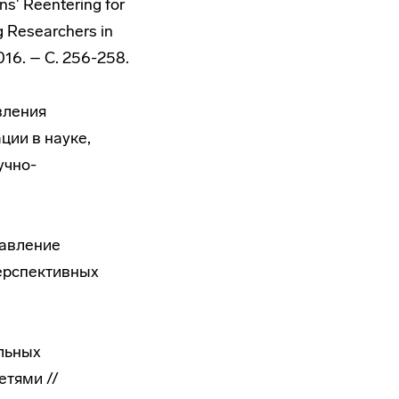
ns' Reentering for
 Researchers in
016. – С. 256-258.
вления
ции в науке,
учно-
равление
ерспективных
ельных
етями //