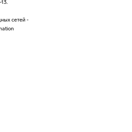
-13.
ных сетей -
mation