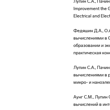
Лупин С.А., Пачин 
Improvement the G
Electrical and Ele
Федяшин Д.А., О.
вычислениями в G
образовании и эк
практическая конф
Лупин С.А., Пачи
вычислениями в 
микро- и наноэлек
Аунг С.М., Лупин
вычислений в инт