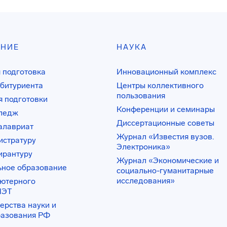
АНИЕ
НАУКА
 подготовка
Инновационный комплекс
битуриента
Центры коллективного
пользования
 подготовки
Конференции и семинары
лледж
Диссертационные советы
алавриат
Журнал «Известия вузов.
истратуру
Электроника»
ирантуру
Журнал «Экономические и
ьное образование
социально-гуманитарные
исследования»
ьютерного
ИЭТ
ерства науки и
разования РФ