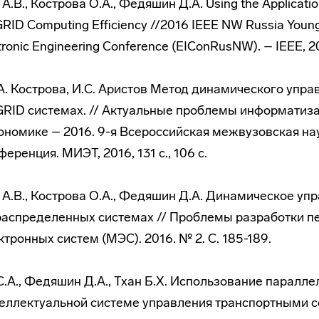
А.В., Кострова О.А., Федяшин Д.А. Using the Applicatio
RID Computing Efficiency //2016 IEEE NW Russia Young
ctronic Engineering Conference (EIConRusNW). – IEEE, 2
А. Кострова, И.С. Аристов Метод динамического упра
RID системах. // Актуальные проблемы информатиза
ономике – 2016. 9-я Всероссийская межвузовская на
еренция. МИЭТ, 2016, 131 с., 106 с.
н А.В., Кострова О.А., Федяшин Д.А. Динамическое уп
распределенных системах // Проблемы разработки п
тронных систем (МЭС). 2016. № 2. С. 185-189.
 С.А., Федяшин Д.А., Тхан Б.Х. Использование паралл
еллектуальной системе управления транспортными с