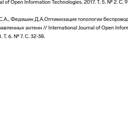
al of Open Information Technologies. 2017. Т. 5. № 2. С. 9
н С.А., Федяшин Д.А.Оптимизация топологии беспровод
вленных антенн // International Journal of Open Infor
 Т. 6. № 7. С. 32-38.