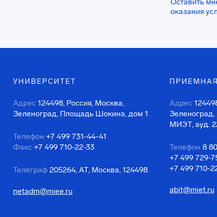
Оставить мн
оказания ус
УНИВЕРСИТЕТ
ПРИЕМНАЯ
Адрес
124498, Россия, Москва,
Адрес
124498
Зеленоград, Площадь Шокина, дом 1
Зеленоград,
МИЭТ, ауд. 2
Телефон
+7 499 731-44-41
Факс
+7 499 710-22-33
Телефон
8 8
+7 499 729-7
+7 499 710-2
Телеграф
205264, АТ, Москва, 124498
abit@miet.ru
netadm@miee.ru