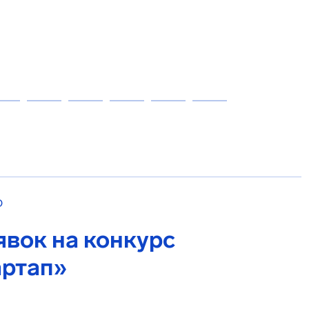
О
вок на конкурс
артап»