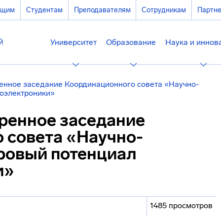
ющим
Студентам
Преподавателям
Сотрудникам
Партн
Университет
Образование
Наука и иннов
енное заседание Координационного совета «Научно-
роэлектроники»
ренное заседание
 совета «Научно-
дровый потенциал
и»
1485 просмотров