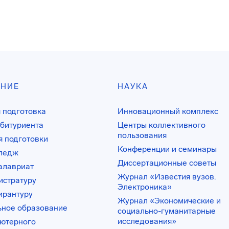
АНИЕ
НАУКА
 подготовка
Инновационный комплекс
битуриента
Центры коллективного
пользования
 подготовки
Конференции и семинары
лледж
Диссертационные советы
алавриат
Журнал «Известия вузов.
истратуру
Электроника»
ирантуру
Журнал «Экономические и
ьное образование
социально-гуманитарные
исследования»
ьютерного