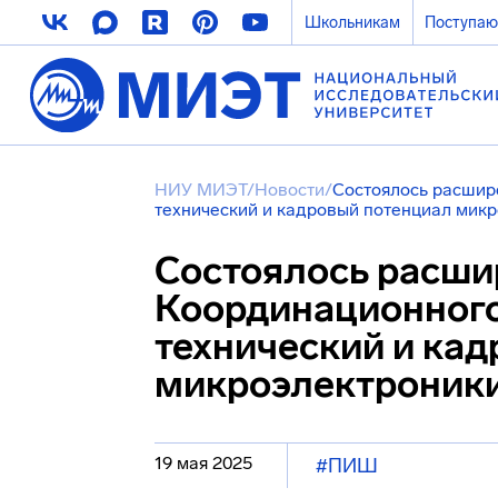
Школьникам
Поступа
НИУ МИЭТ
/
Новости
/
Состоялось расшир
технический и кадровый потенциал мик
Состоялось расши
Координационного
технический и ка
микроэлектроник
19 мая 2025
#ПИШ