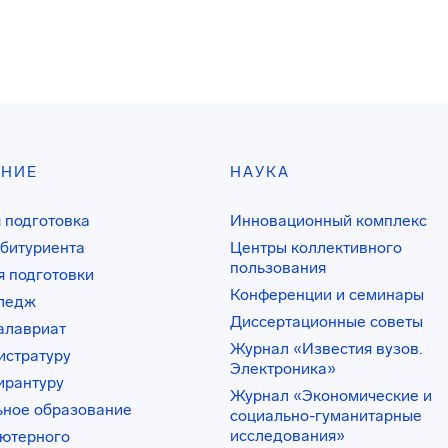
АНИЕ
НАУКА
 подготовка
Инновационный комплекс
битуриента
Центры коллективного
пользования
 подготовки
Конференции и семинары
лледж
Диссертационные советы
алавриат
Журнал «Известия вузов.
истратуру
Электроника»
ирантуру
Журнал «Экономические и
ьное образование
социально-гуманитарные
исследования»
ьютерного