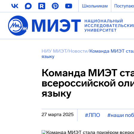
Школьникам
Поступа
НИУ МИЭТ
/
Новости
/
Команда МИЭТ стал
языку
Команда МИЭТ ст
всероссийской ол
языку
27 марта 2025
#ЛПО
#наши по