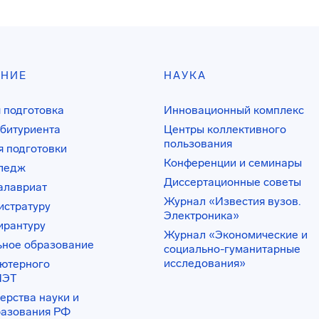
АНИЕ
НАУКА
 подготовка
Инновационный комплекс
битуриента
Центры коллективного
пользования
 подготовки
Конференции и семинары
лледж
Диссертационные советы
алавриат
Журнал «Известия вузов.
истратуру
Электроника»
ирантуру
Журнал «Экономические и
ьное образование
социально-гуманитарные
исследования»
ьютерного
ИЭТ
ерства науки и
разования РФ