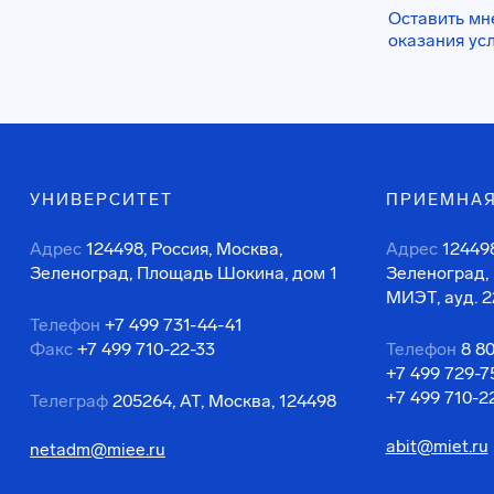
Оставить мн
оказания ус
УНИВЕРСИТЕТ
ПРИЕМНАЯ
Адрес
124498, Россия, Москва,
Адрес
124498
Зеленоград, Площадь Шокина, дом 1
Зеленоград,
МИЭТ, ауд. 2
Телефон
+7 499 731-44-41
Факс
+7 499 710-22-33
Телефон
8 8
+7 499 729-7
+7 499 710-2
Телеграф
205264, АТ, Москва, 124498
abit@miet.ru
netadm@miee.ru