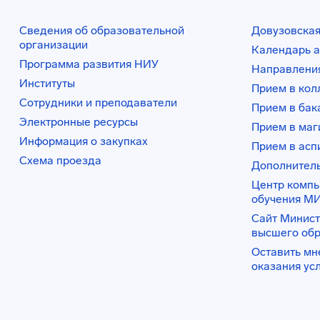
Сведения об образовательной
Довузовская
организации
Календарь а
Программа развития НИУ
Направления
Институты
Прием в ко
Сотрудники и преподаватели
Прием в бак
Электронные ресурсы
Прием в маг
Информация о закупках
Прием в асп
Схема проезда
Дополнител
Центр комп
обучения М
Сайт Минист
высшего об
Оставить мн
оказания ус