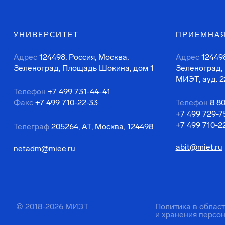
УНИВЕРСИТЕТ
ПРИЕМНАЯ
Адрес
124498, Россия, Москва,
Адрес
124498
Зеленоград, Площадь Шокина, дом 1
Зеленоград,
МИЭТ, ауд. 2
Телефон
+7 499 731-44-41
Факс
+7 499 710-22-33
Телефон
8 8
+7 499 729-7
+7 499 710-2
Телеграф
205264, АТ, Москва, 124498
abit@miet.ru
netadm@miee.ru
© 2018-2026 МИЭТ
Политика в облас
и хранения персо