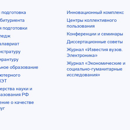
 подготовка
Инновационный комплекс
битуриента
Центры коллективного
пользования
 подготовки
Конференции и семинары
лледж
Диссертационные советы
алавриат
Журнал «Известия вузов.
истратуру
Электроника»
ирантуру
Журнал «Экономические и
ьное образование
социально-гуманитарные
исследования»
ьютерного
ИЭТ
ерства науки и
разования РФ
ение о качестве
луг