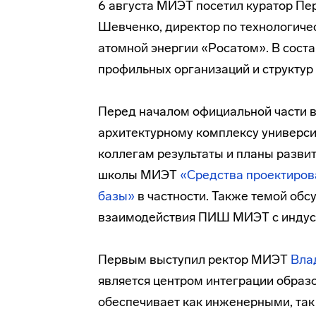
6 августа МИЭТ посетил куратор П
Шевченко, директор по технологиче
атомной энергии «Росатом». В сост
профильных организаций и структур
Перед началом официальной части в
архитектурному комплексу универс
коллегам результаты и планы разви
школы МИЭТ
«Средства проектиров
базы»
в частности. Также темой обс
взаимодействия ПИШ МИЭТ с индус
Первым выступил ректор МИЭТ
Вла
является центром интеграции образо
обеспечивает как инженерными, та