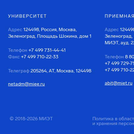
УНИВЕРСИТЕТ
ПРИЕМНАЯ
Адрес
124498, Россия, Москва,
Адрес
124498
Зеленоград, Площадь Шокина, дом 1
Зеленоград,
МИЭТ, ауд. 2
Телефон
+7 499 731-44-41
Факс
+7 499 710-22-33
Телефон
8 8
+7 499 729-7
+7 499 710-2
Телеграф
205264, АТ, Москва, 124498
abit@miet.ru
netadm@miee.ru
© 2018-2026 МИЭТ
Политика в облас
и хранения персо