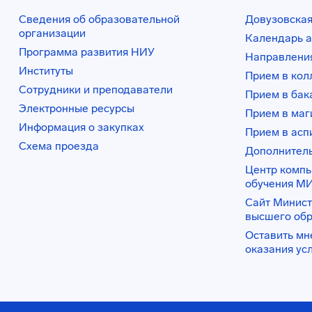
Сведения об образовательной
Довузовская
организации
Календарь а
Программа развития НИУ
Направления
Институты
Прием в ко
Сотрудники и преподаватели
Прием в бак
Электронные ресурсы
Прием в маг
Информация о закупках
Прием в асп
Схема проезда
Дополнител
Центр комп
обучения М
Сайт Минист
высшего об
Оставить мн
оказания ус