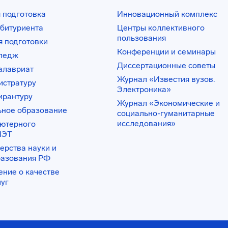
 подготовка
Инновационный комплекс
битуриента
Центры коллективного
пользования
 подготовки
Конференции и семинары
лледж
Диссертационные советы
алавриат
Журнал «Известия вузов.
истратуру
Электроника»
ирантуру
Журнал «Экономические и
ьное образование
социально-гуманитарные
исследования»
ьютерного
ИЭТ
ерства науки и
разования РФ
ение о качестве
луг