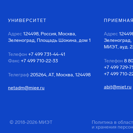
УНИВЕРСИТЕТ
ПРИЕМНАЯ
Адрес
124498, Россия, Москва,
Адрес
124498
Зеленоград, Площадь Шокина, дом 1
Зеленоград,
МИЭТ, ауд. 2
Телефон
+7 499 731-44-41
Факс
+7 499 710-22-33
Телефон
8 8
+7 499 729-7
+7 499 710-2
Телеграф
205264, АТ, Москва, 124498
abit@miet.ru
netadm@miee.ru
© 2018-2026 МИЭТ
Политика в облас
и хранения персо