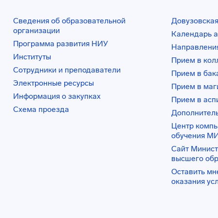
Сведения об образовательной
Довузовская
организации
Календарь а
Программа развития НИУ
Направления
Институты
Прием в ко
Сотрудники и преподаватели
Прием в бак
Электронные ресурсы
Прием в маг
Информация о закупках
Прием в асп
Схема проезда
Дополнител
Центр комп
обучения М
Сайт Минист
высшего об
Оставить мн
оказания ус