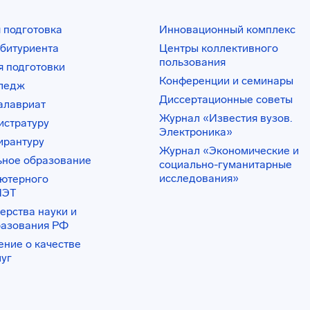
 подготовка
Инновационный комплекс
битуриента
Центры коллективного
пользования
 подготовки
Конференции и семинары
лледж
Диссертационные советы
алавриат
Журнал «Известия вузов.
истратуру
Электроника»
ирантуру
Журнал «Экономические и
ьное образование
социально-гуманитарные
исследования»
ьютерного
ИЭТ
ерства науки и
разования РФ
ение о качестве
луг