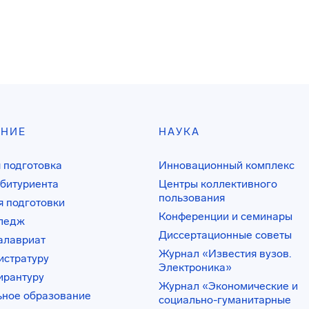
АНИЕ
НАУКА
 подготовка
Инновационный комплекс
битуриента
Центры коллективного
пользования
 подготовки
Конференции и семинары
лледж
Диссертационные советы
алавриат
Журнал «Известия вузов.
истратуру
Электроника»
ирантуру
Журнал «Экономические и
ьное образование
социально-гуманитарные