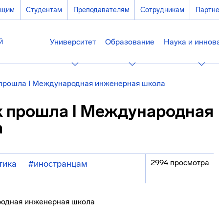
ющим
Студентам
Преподавателям
Сотрудникам
Партн
Университет
Образование
Наука и иннов
 прошла I Международная инженерная школа
к прошла I Международная
а
2994 просмотра
тика
#иностранцам