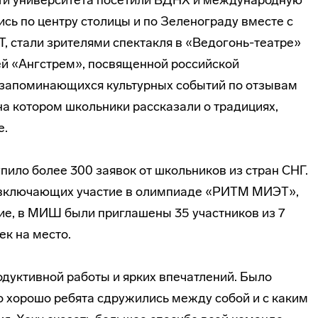
сти университета посетили ВДНХ и международную
сь по центру столицы и по Зеленограду вместе с
, стали зрителями спектакля в «Ведогонь-театре»
ей «Ангстрем», посвященной российской
 запоминающихся культурных событий по отзывам
 на котором школьники рассказали о традициях,
е.
пило более 300 заявок от школьников из стран СНГ.
, включающих участие в олимпиаде «РИТМ МИЭТ»,
ие, в МИШ были приглашены 35 участников из 7
ек на место.
дуктивной работы и ярких впечатлений. Было
о хорошо ребята сдружились между собой и с каким