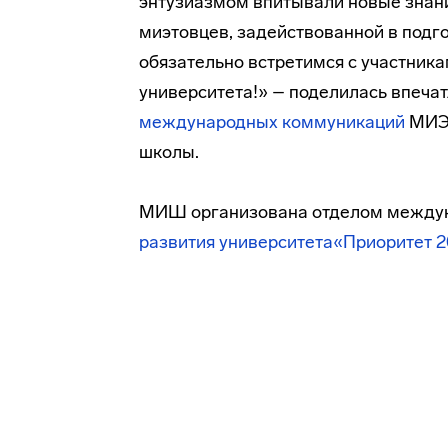
энтузиазмом впитывали новые знани
миэтовцев, задействованной в подг
обязательно встретимся с участник
университета!» – поделилась впеча
международных коммуникаций
МИЭТ
школы.
МИШ организована отделом междун
развития университета«Приоритет 