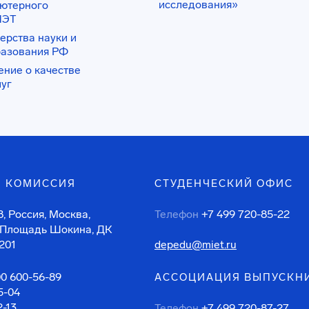
исследования»
ьютерного
ИЭТ
ерства науки и
разования РФ
ение о качестве
луг
 КОМИССИЯ
СТУДЕНЧЕСКИЙ ОФИС
, Россия, Москва,
Телефон
+7 499 720-85-22
 Площадь Шокина, ДК
201
depedu@miet.ru
00 600-56-89
АССОЦИАЦИЯ ВЫПУСКН
5-04
2-13
Телефон
+7 499 720-87-27