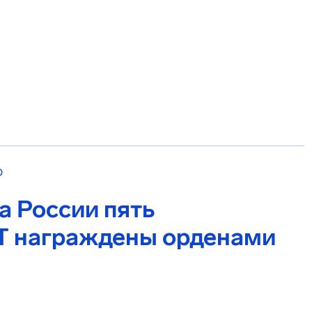
О
а России пять
Т награждены орденами