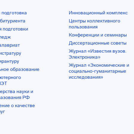
 подготовка
Инновационный комплекс
битуриента
Центры коллективного
пользования
 подготовки
Конференции и семинары
лледж
Диссертационные советы
алавриат
Журнал «Известия вузов.
истратуру
Электроника»
ирантуру
Журнал «Экономические и
ьное образование
социально-гуманитарные
исследования»
ьютерного
ИЭТ
ерства науки и
разования РФ
ение о качестве
луг