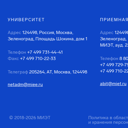
УНИВЕРСИТЕТ
ПРИЕМНАЯ
Адрес
124498, Россия, Москва,
Адрес
124498
Зеленоград, Площадь Шокина, дом 1
Зеленоград,
МИЭТ, ауд. 2
Телефон
+7 499 731-44-41
Факс
+7 499 710-22-33
Телефон
8 8
+7 499 729-7
+7 499 710-2
Телеграф
205264, АТ, Москва, 124498
abit@miet.ru
netadm@miee.ru
© 2018-2026 МИЭТ
Политика в облас
и хранения персо