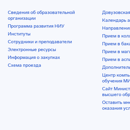
Сведения об образовательной
Довузовская
организации
Календарь а
Программа развития НИУ
Направления
Институты
Прием в ко
Сотрудники и преподаватели
Прием в бак
Электронные ресурсы
Прием в маг
Информация о закупках
Прием в асп
Схема проезда
Дополнител
Центр комп
обучения М
Сайт Минист
высшего об
Оставить мн
оказания ус