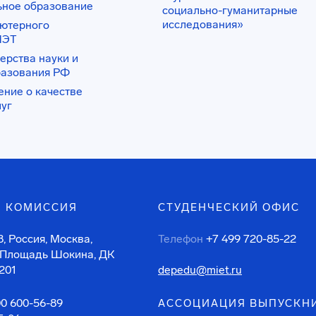
ьное образование
социально-гуманитарные
исследования»
ьютерного
ИЭТ
ерства науки и
разования РФ
ение о качестве
луг
 КОМИССИЯ
СТУДЕНЧЕСКИЙ ОФИС
, Россия, Москва,
Телефон
+7 499 720-85-22
 Площадь Шокина, ДК
201
depedu@miet.ru
00 600-56-89
АССОЦИАЦИЯ ВЫПУСКН