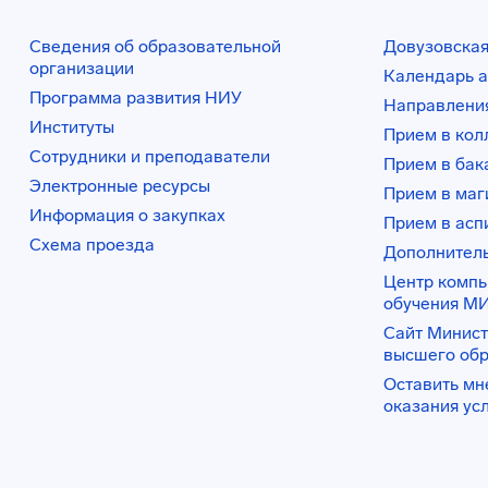
Сведения об образовательной
Довузовская
организации
Календарь а
Программа развития НИУ
Направления
Институты
Прием в ко
Сотрудники и преподаватели
Прием в бак
Электронные ресурсы
Прием в маг
Информация о закупках
Прием в асп
Схема проезда
Дополнител
Центр комп
обучения М
Сайт Минист
высшего об
Оставить мн
оказания ус