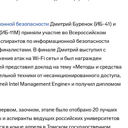
онной безопасности
Дмитрий Буренок (ИБ-41) и
(ИБ-11М) приняли участие во Всероссийском
аспирантов по информационной безопасности
 финалистами. В финале Дмитрий выступил с
ения атак на Wi-Fi сеть» и был награжден
ей представил доклад на тему «Методы и средства
ельной техники от несанкционированного доступа,
ей Intel Management Enginе» и получил дипломом
 первом, заочном, этапе было отобрано 20 лучших
ы и аспиранты ведущих российских университетов
лся в конце апреля в Томском государственном