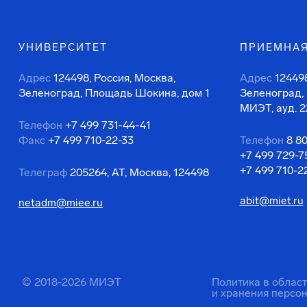
УНИВЕРСИТЕТ
ПРИЕМНАЯ
Адрес
124498, Россия, Москва,
Адрес
124498
Зеленоград, Площадь Шокина, дом 1
Зеленоград,
МИЭТ, ауд. 2
Телефон
+7 499 731-44-41
Факс
+7 499 710-22-33
Телефон
8 8
+7 499 729-7
+7 499 710-2
Телеграф
205264, АТ, Москва, 124498
abit@miet.ru
netadm@miee.ru
© 2018-2026 МИЭТ
Политика в облас
и хранения персо