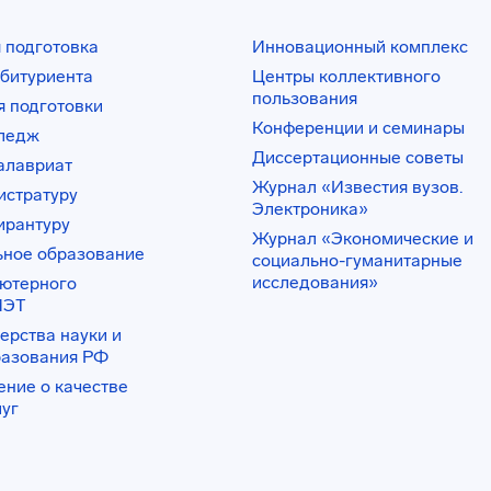
 подготовка
Инновационный комплекс
битуриента
Центры коллективного
пользования
 подготовки
Конференции и семинары
лледж
Диссертационные советы
алавриат
Журнал «Известия вузов.
истратуру
Электроника»
ирантуру
Журнал «Экономические и
ьное образование
социально-гуманитарные
исследования»
ьютерного
ИЭТ
ерства науки и
разования РФ
ение о качестве
луг