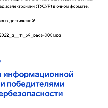
радиоэлектроники (ТУСУР) в очном формате.
овых достижений!
О
ы информационной
ли победителями
ербезопасности