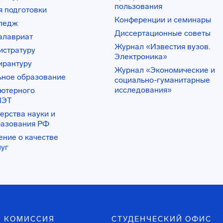
пользования
 подготовки
Конференции и семинары
лледж
Диссертационные советы
алавриат
Журнал «Известия вузов.
истратуру
Электроника»
ирантуру
Журнал «Экономические и
ьное образование
социально-гуманитарные
исследования»
ьютерного
ИЭТ
ерства науки и
разования РФ
ение о качестве
луг
 КОМИССИЯ
СТУДЕНЧЕСКИЙ ОФИС