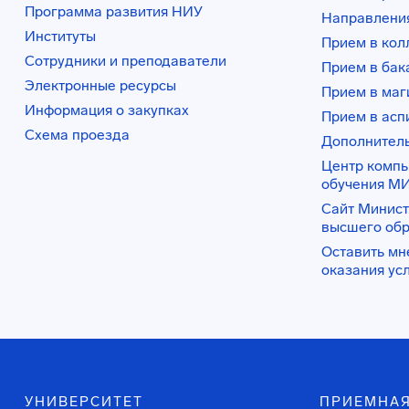
Программа развития НИУ
Направления
Институты
Прием в ко
Сотрудники и преподаватели
Прием в бак
Электронные ресурсы
Прием в маг
Информация о закупках
Прием в асп
Схема проезда
Дополнител
Центр комп
обучения М
Сайт Минист
высшего об
Оставить мн
оказания ус
УНИВЕРСИТЕТ
ПРИЕМНАЯ