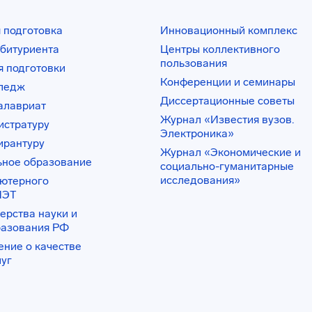
 подготовка
Инновационный комплекс
битуриента
Центры коллективного
пользования
 подготовки
Конференции и семинары
лледж
Диссертационные советы
алавриат
Журнал «Известия вузов.
истратуру
Электроника»
ирантуру
Журнал «Экономические и
ьное образование
социально-гуманитарные
исследования»
ьютерного
ИЭТ
ерства науки и
разования РФ
ение о качестве
луг