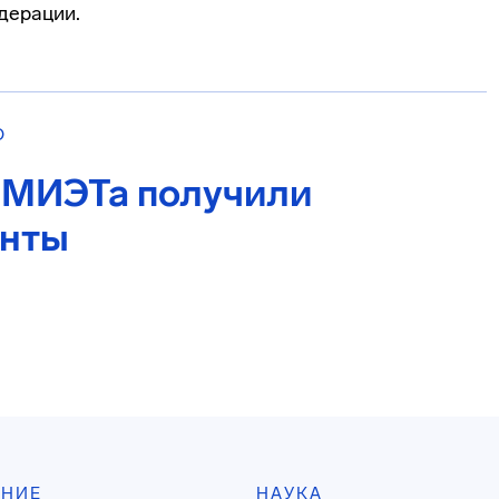
дерации.
О
 МИЭТа получили
анты
АНИЕ
НАУКА