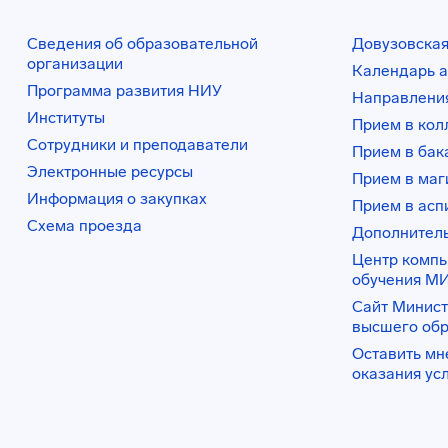
Сведения об образовательной
Довузовская
организации
Календарь а
Программа развития НИУ
Направления
Институты
Прием в ко
Сотрудники и преподаватели
Прием в бак
Электронные ресурсы
Прием в маг
Информация о закупках
Прием в асп
Схема проезда
Дополнител
Центр комп
обучения М
Сайт Минист
высшего об
Оставить мн
оказания ус