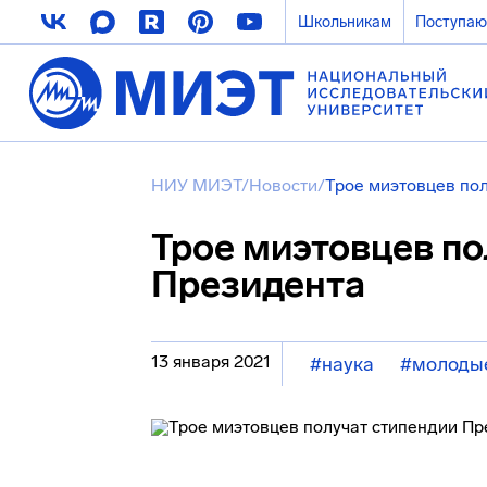
Школьникам
Поступа
НИУ МИЭТ
/
Новости
/
Трое миэтовцев по
Трое миэтовцев по
Президента
13 января 2021
#наука
#молоды