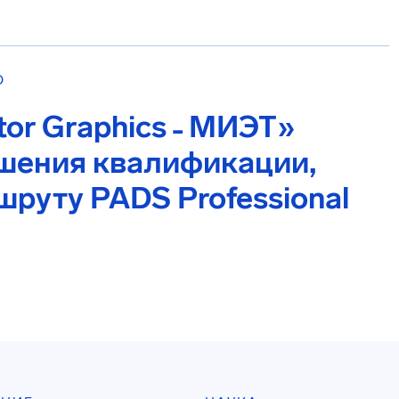
О
or Graphics ˗ МИЭТ»
шения квалификации,
руту PADS Professional