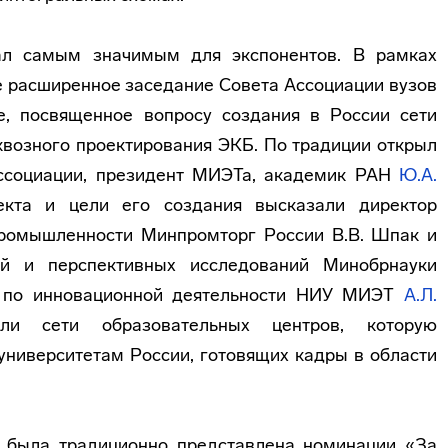
ал самым значимым для экспонентов. В рамках
е расширенное заседание Совета Ассоциации вузов
е, посвященное вопросу создания в России сети
квозного проектирования ЭКБ. По традиции открыл
Ассоциации, президент МИЭТа, академик РАН
Ю.А.
екта и цели его создания высказали директор
ромышленности Минпромторг России В.В. Шпак и
ий и перспективных исследований Минобрнауки
р по инновационной деятельности НИУ МИЭТ
А.Л.
 сети образовательных центров, которую
университетам России, готовящих кадры в области
 была традиционно представлена номинации «За