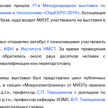
Москве прошла
17-я Международная выставка по
ованию и технологиям «ChipEXPO-2019»
. Ассоциация
базе, куда входит МИЭТ, участвовала на выставке в
был отправлен автобус с пожелавшими участвовать
С
,
КФН
и
Института НМСТ
. За время проведения
 обратились около двух десятков человек с
квалификации или переподготовку.
аммы выставки был представлен цикл публичных
, в секции «Микроэлектроника» от МИЭТа приняли
д.т.н., профессор
С.П. Тимошенков
с докладом по
 д.т.н., профессор кафедры ИЭМС
В.П. Тимошенков
 интегральных схемах.