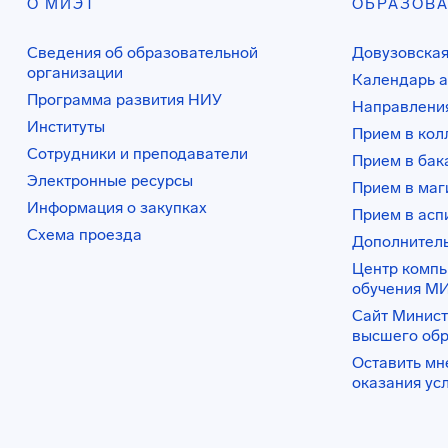
О МИЭТ
ОБРАЗОВ
Сведения об образовательной
Довузовская
организации
Календарь а
Программа развития НИУ
Направления
Институты
Прием в ко
Сотрудники и преподаватели
Прием в бак
Электронные ресурсы
Прием в маг
Информация о закупках
Прием в асп
Схема проезда
Дополнител
Центр комп
обучения М
Сайт Минист
высшего об
Оставить мн
оказания ус