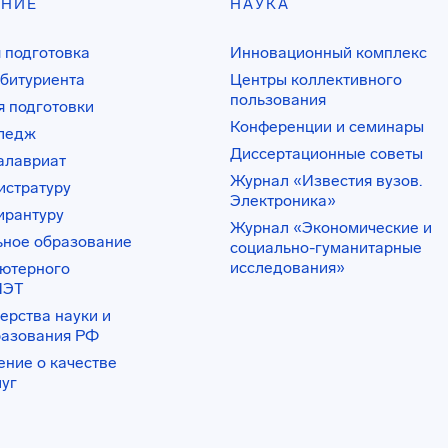
АНИЕ
НАУКА
 подготовка
Инновационный комплекс
битуриента
Центры коллективного
пользования
 подготовки
Конференции и семинары
лледж
Диссертационные советы
алавриат
Журнал «Известия вузов.
истратуру
Электроника»
ирантуру
Журнал «Экономические и
ьное образование
социально-гуманитарные
исследования»
ьютерного
ИЭТ
ерства науки и
разования РФ
ение о качестве
луг