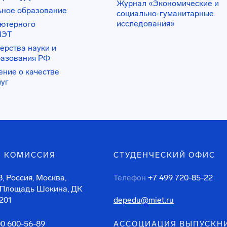
Журнал «Экономические и
ьное образование
социально-гуманитарные
исследования»
ьютерного
ИЭТ
ерства науки и
разования РФ
ение о качестве
луг
 КОМИССИЯ
СТУДЕНЧЕСКИЙ ОФИС
, Россия, Москва,
Телефон
+7 499 720-85-22
 Площадь Шокина, ДК
201
depedu@miet.ru
00 600-56-89
АССОЦИАЦИЯ ВЫПУСКН