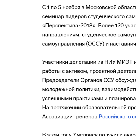
С 1 по 5 ноября в Московской обла
семинар лидеров студенческого са
«Перспектива-2018». Более 120 уча
направлениям: студенческое самоуп
самоуправления (ОССУ) и наставнич
Участники делегации из НИУ МИЭТ и
работы с активом, проектной деятел
Председатели Органов ССУ обсужда
молодежной политики, взаимодейств
успешными практиками и планирова
На протяжении образовательной пр
Ассоциации тренеров
Российского 
В этом году 7 человек получили акк