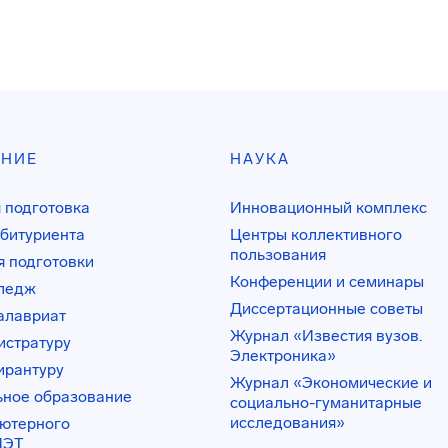
АНИЕ
НАУКА
 подготовка
Инновационный комплекс
битуриента
Центры коллективного
пользования
 подготовки
Конференции и семинары
лледж
Диссертационные советы
алавриат
Журнал «Известия вузов.
истратуру
Электроника»
ирантуру
Журнал «Экономические и
ьное образование
социально-гуманитарные
исследования»
ьютерного
ИЭТ