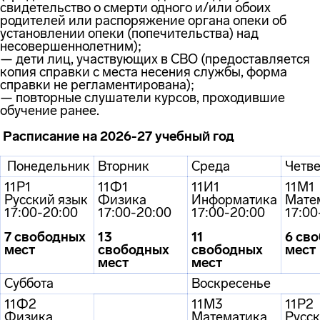
свидетельство о смерти одного и/или обоих
родителей или распоряжение органа опеки об
установлении опеки (попечительства) над
несовершеннолетним);
— дети лиц, участвующих в СВО (предоставляется
копия справки с места несения службы, форма
справки не регламентирована);
— повторные слушатели курсов, проходившие
обучение ранее.
Расписание на 2026-27 учебный год
Понедельник
Вторник
Среда
Четв
11Р1
11Ф1
11И1
11М1
Русский язык
Физика
Информатика
Мате
17:00-20:00
17:00-20:00
17:00-20:00
17:00
7 свободных
13
11
6 св
мест
свободных
свободных
мест
мест
мест
Суббота
Воскресенье
11Ф2
11М3
11Р2
Физика
Математика
Русск