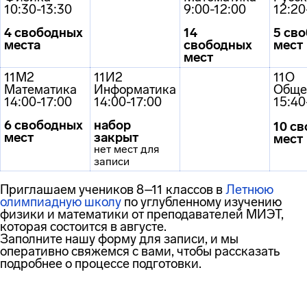
10:30-13:30
9:00-12:00
12:20
4 свободных
14
5 св
места
свободных
мест
мест
11М2
11И2
11О
Математика
Информатика
Обще
14:00-17:00
14:00-17:00
15:40
6 свободных
набор
10 с
мест
закрыт
мест
нет мест для
записи
Приглашаем учеников 8–11 классов в
Летнюю
олимпиадную школу
по углубленному изучению
физики и математики от преподавателей МИЭТ,
которая состоится в августе.
Заполните нашу форму для записи, и мы
оперативно свяжемся с вами, чтобы рассказать
подробнее о процессе подготовки.