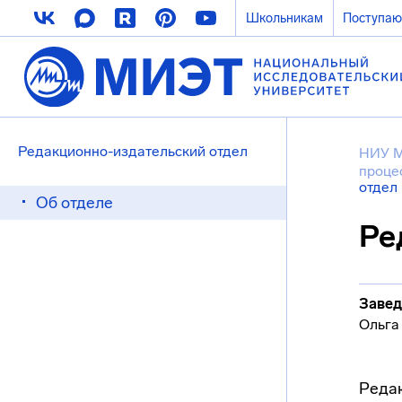
Школьникам
Поступа
Редакционно-издательский отдел
НИУ 
проце
отдел
Об отделе
Ре
Заве
Ольга
Редак