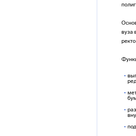
полиг
Основ
вуза 
рект
Функ
вып
ред
мет
бу
ра
вну
под