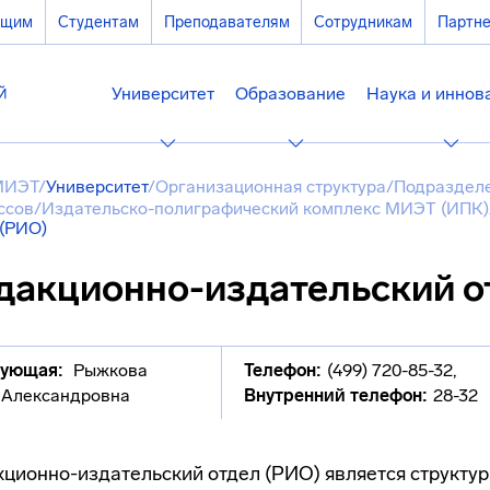
ющим
Студентам
Преподавателям
Сотрудникам
Партн
Университет
Образование
Наука и иннов
МИЭТ
/
Университет
/
Организационная структура
/
Подразделе
ссов
/
Издательско-полиграфический комплекс МИЭТ (ИПК)
 (РИО)
дакционно-издательский о
дующая:
Рыжкова
Телефон:
(499) 720-85-32
,
 Александровна
Внутренний телефон:
28-32
ционно-издательский отдел (РИО) является структу