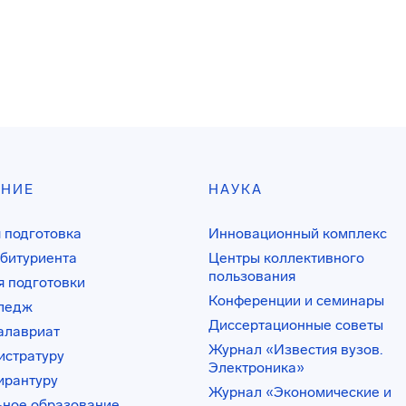
АНИЕ
НАУКА
 подготовка
Инновационный комплекс
битуриента
Центры коллективного
пользования
 подготовки
Конференции и семинары
лледж
Диссертационные советы
алавриат
Журнал «Известия вузов.
истратуру
Электроника»
ирантуру
Журнал «Экономические и
ьное образование