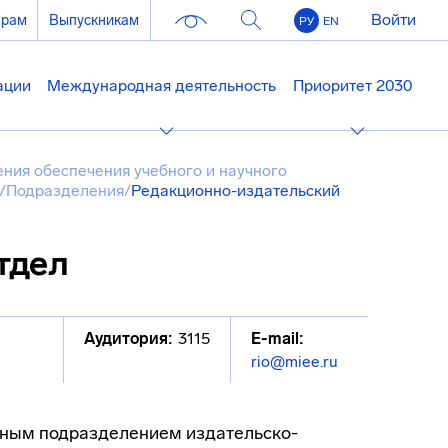
Войти
ерам
Выпускникам
РУ
EN
ации
Международная деятельность
Приоритет 2030
ния обеспечения учебного и научного
/
Подразделения
/
Редакционно-издательский
тдел
Аудитория:
3115
E-mail:
rio@miee.ru
рным подразделением издательско-