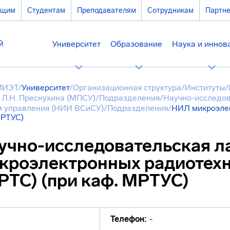
ющим
Студентам
Преподавателям
Сотрудникам
Партн
Университет
Образование
Наука и иннов
МИЭТ
/
Университет
/
Организационная структура
/
Институты
/
 Л.Н. Преснухина (МПСУ)
/
Подразделения
/
Научно-исследов
м управления (НИИ ВСиСУ)
/
Подразделения
/
НИЛ микроэлек
МРТУС)
учно-исследовательская л
кроэлектронных радиотехн
РТС) (при каф. МРТУС)
Телефон:
-