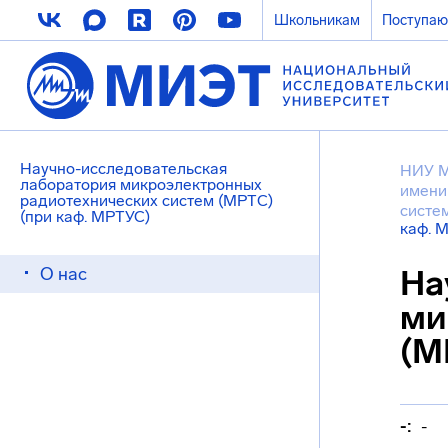
Школьникам
Поступа
Научно-исследовательская
НИУ 
лаборатория микроэлектронных
имени
радиотехнических систем (МРТС)
систе
(при каф. МРТУС)
каф. 
О нас
На
ми
(М
-:
-