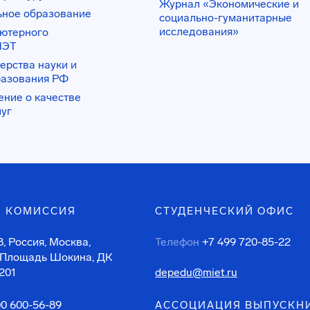
Журнал «Экономические и
ьное образование
социально-гуманитарные
исследования»
ьютерного
ИЭТ
ерства науки и
разования РФ
ение о качестве
луг
 КОМИССИЯ
СТУДЕНЧЕСКИЙ ОФИС
, Россия, Москва,
Телефон
+7 499 720-85-22
 Площадь Шокина, ДК
201
depedu@miet.ru
00 600-56-89
АССОЦИАЦИЯ ВЫПУСКН