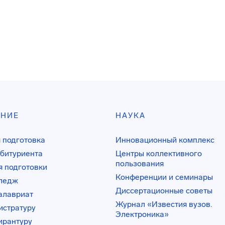
АНИЕ
НАУКА
 подготовка
Инновационный комплекс
битуриента
Центры коллективного
пользования
 подготовки
Конференции и семинары
лледж
Диссертационные советы
алавриат
Журнал «Известия вузов.
истратуру
Электроника»
ирантуру