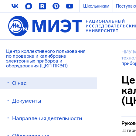
Школьникам
Поступа
Центр коллективного пользования
НИУ 
по проверке и калибровке
техно
электронных приборов и
прибо
оборудования (ЦКП ПКЭП)
Це
О нас
ка
(Ц
Документы
Направления деятельности
Руков
Штерн