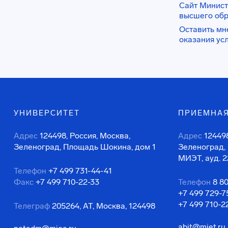
Сайт Минист
высшего об
Оставить мн
оказания ус
УНИВЕРСИТЕТ
ПРИЕМНАЯ
Адрес
124498, Россия, Москва,
Адрес
124498
Зеленоград, Площадь Шокина, дом 1
Зеленоград,
МИЭТ, ауд. 2
Телефон
+7 499 731-44-41
Факс
+7 499 710-22-33
Телефон
8 8
+7 499 729-7
+7 499 710-2
Телеграф
205264, АТ, Москва, 124498
abit@miet.ru