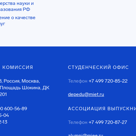
ерства науки и
разования РФ
ение о качестве
луг
 КОМИССИЯ
СТУДЕНЧЕСКИЙ ОФИС
, Россия, Москва,
Телефон
+7 499 720-85-22
 Площадь Шокина, ДК
201
depedu@miet.ru
00 600-56-89
АССОЦИАЦИЯ ВЫПУСКН
5-04
2-13
Телефон
+7 499 720-87-27
alumni@miee.ru