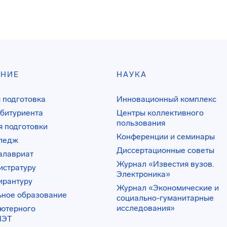
АНИЕ
НАУКА
 подготовка
Инновационный комплекс
битуриента
Центры коллективного
пользования
 подготовки
Конференции и семинары
лледж
Диссертационные советы
алавриат
Журнал «Известия вузов.
истратуру
Электроника»
ирантуру
Журнал «Экономические и
ьное образование
социально-гуманитарные
исследования»
ьютерного
ИЭТ