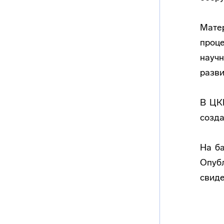
Матер
проц
научн
разви
В ЦК
созда
На б
Опуб
свиде