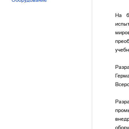
Оборудование
На б
испыт
миро
преоб
учебн
Разр
Герма
Всеро
Разр
пром
внед
обору