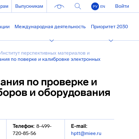
Войти
ерам
Выпускникам
РУ
EN
ации
Международная деятельность
Приоритет 2030
Институт перспективных материалов и
ания по поверке и калибровке электронных
ания по проверке и
боров и оборудования
Телефон:
8-499-
E-mail:
720-85-56
hptt@miee.ru