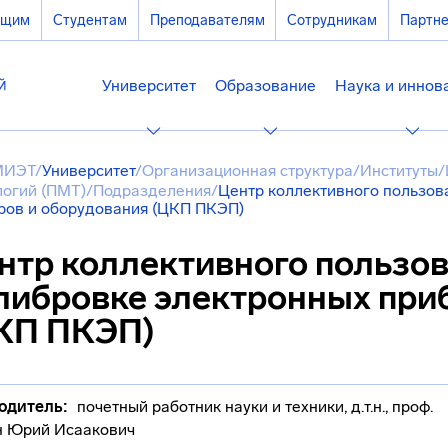
ющим
Студентам
Преподавателям
Сотрудникам
Партн
Университет
Образование
Наука и иннов
МИЭТ
/
Университет
/
Организационная структура
/
Институты
/
логий (ПМТ)
/
Подразделения
/
Центр коллективного пользов
ров и оборудования (ЦКП ПКЭП)
нтр коллективного пользов
либровке электронных при
КП ПКЭП)
одитель:
почетный работник науки и техники, д.т.н., проф.
 Юрий Исаакович