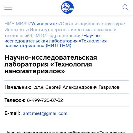
НИУ МИЭТ
/
Университет
/
Организационная структура
/
Институты
/
Институт перспективных материалов и
технологий (ПМТ)
/
Подразделения
/
Научно-
исследовательская лаборатория «Технология
наноматериалов» (НИЛ ТНМ)
Научно-исследовательская
лаборатория «Технология
наноматериалов»
Начальник:
д.т.н. Сергей Александрович Гаврилов
Телефон:
8-499-720-87-32
E-mail:
amt.miet@gmail.com
Научно-исследовательская лаборатория «Технология