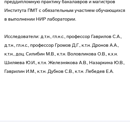
преддипломную практику бакалавров и магистров
Института ПМТ с обязательным участием обучающихся
в выполнении НИР лаборатории.
Исследователи: д.т.н., гл.н.с., профессор Гаврилов С.А.,
д.т.н., гл.н.с., профессор Громов Д.Г., к.т.н. Дронов А.А.,
к.т.н., доц. Силибин М.В., к.т.н. Воловликова О.В., к.х.н.
Шиляева Ю.И., к.т.н. Железнякова А.В., Назаркина Ю.В.,
Гаврилин И.М., к.т.н. Дубков С.В., к.т.н. Лебедев Е.А.