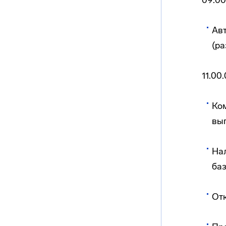
09.00
Ав
(ра
11.00
Ком
вы
На
баз
От