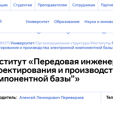
ющим
Студентам
Преподавателям
Сотрудникам
Партн
Университет
Образование
Наука и иннов
МИЭТ
/
Университет
/
Организационная структура
/
Институты
/
тирования и производства электронной компонентной базы
ститут «Передовая инжене
оектирования и производст
мпонентной базы"»
одитель:
Алексей Леонидович Переверзев
Тел