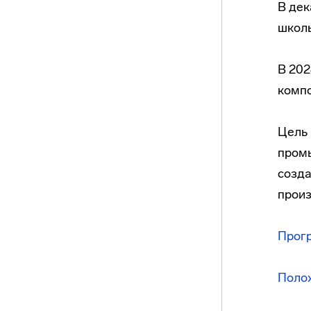
В дек
школы
В 202
комп
Цель
промы
созда
произ
Прог
Поло