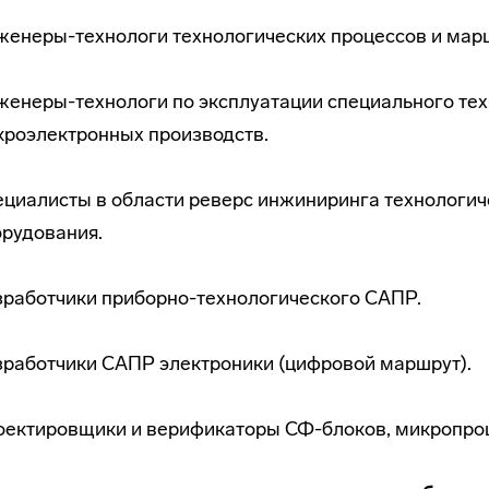
женеры-технологи технологических процессов и мар
енеры-технологи по эксплуатации специального тех
кроэлектронных производств.
циалисты в области реверс инжиниринга технологиче
орудования.
зработчики приборно-технологического САПР.
зработчики САПР электроники (цифровой маршрут).
оектировщики и верификаторы СФ-блоков, микропроц