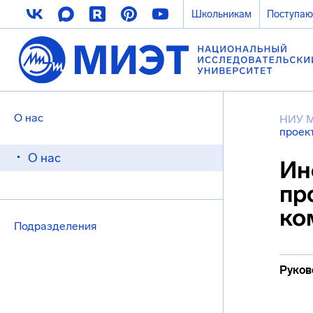
Школьникам
Поступа
О нас
НИУ 
проек
О нас
Ин
пр
ко
Подразделения
Руков