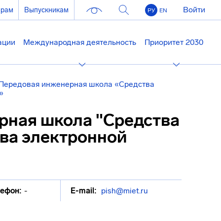
Войти
ерам
Выпускникам
РУ
EN
ации
Международная деятельность
Приоритет 2030
Передовая инженерная школа «Средства
»
рная школа "Средства
ва электронной
ефон:
-
E-mail:
pish@miet.ru