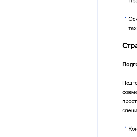
Про
Ос
те
Стр
Подг
Подго
совме
прост
специ
Кон