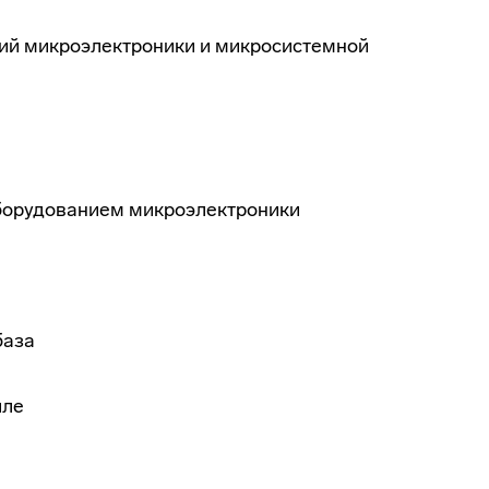
лий микроэлектроники и микросистемной
борудованием микроэлектроники
база
лле