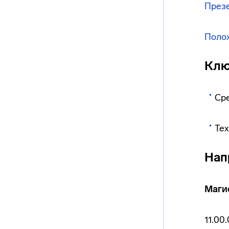
През
Поло
Клю
Ср
Тех
Нап
Маги
11.00