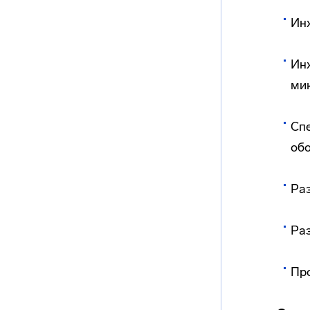
Ин
Инж
ми
Спе
об
Ра
Ра
Пр