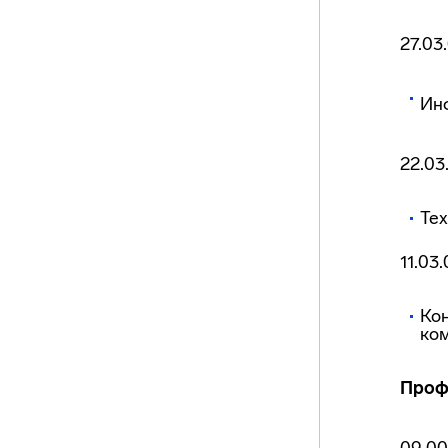
27.03
Ин
22.03
Те
11.03
Кон
ко
Проф