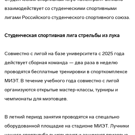
взаимодействует со студенческими спортивными
лигами Российского студенческого спортивного союза.
Студенческая спортивная лига стрельбы из лука
Совместно с лигой на базе университета с 2025 года
действует сборная команда — два раза в неделю
проводятся бесплатные тренировки в спорткомплексе
МИЭТ. В течение учебного года совместно с лигой
организуются открытые мастер-классы, турниры и
чемпионаты для миэтовцев.
В летний период занятия проводятся на спецально
оборудованной площадке на стадионе МИЭТ. Лучники
нашего спортклуба выигрывают и занимают призовые