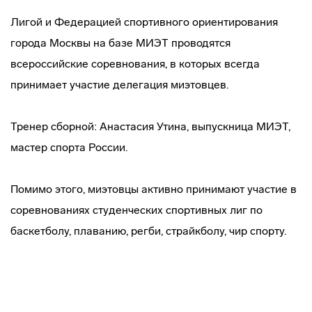
Лигой и Федерацией спортивного ориентирования
города Москвы на базе МИЭТ проводятся
всероссийские соревнования, в которых всегда
принимает участие делегация миэтовцев.
Тренер сборной: Анастасия Утина, выпускница МИЭТ,
мастер спорта России.
Помимо этого, миэтовцы активно принимают участие в
соревнованиях студенческих спортивных лиг по
баскетболу, плаванию, регби, страйкболу, чир спорту.