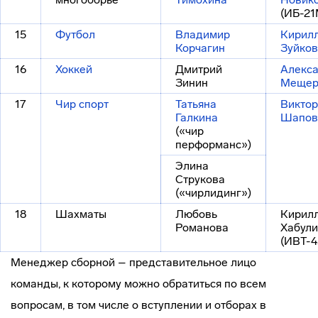
(ИБ-21
15
Футбол
Владимир
Кирил
Корчагин
Зуйков
16
Хоккей
Дмитрий
Алекс
Зинин
Мещер
17
Чир спорт
Татьяна
Виктор
Галкина
Шапов
(«чир
перформанс»)
Элина
Струкова
(«чирлидинг»)
18
Шахматы
Любовь
Кирил
Романова
Хабул
(ИВТ-4
Менеджер сборной – представительное лицо
команды, к которому можно обратиться по всем
вопросам, в том числе о вступлении и отборах в