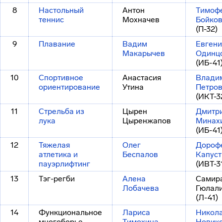
8
Настольный
Антон
Тимоф
теннис
Мохначев
Бойко
(П-32)
9
Плавание
Вадим
Евген
Макарычев
Одинц
(ИБ-41
10
Спортивное
Анастасия
Влади
ориентирование
Утина
Петро
(ИКТ-3
11
Стрельба из
Цырен
Дмитр
лука
Цыренжапов
Минах
(ИБ-41
12
Тяжелая
Олег
Дороф
атлетика и
Беспалов
Капуст
пауэрлифтинг
(ИВТ-3
13
Тэг-регби
Алена
Самир
Лобачева
Гюлал
(Л-41)
14
Функциональное
Лариса
Никол
многоборье
Тимохина
Новик