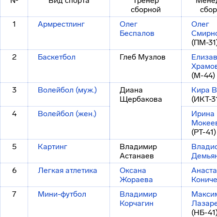
№
Вид спорта
Тренер
Мене
сборной
сбо
1
Армрестлинг
Олег
Олег
Беспалов
Смирн
(ПМ-31
2
Баскетбол
Глеб Музлов
Елизав
Храмо
(М-44)
3
Волейбол (муж.)
Диана
Кира В
Щербакова
(ИКТ-3
4
Волейбол (жен.)
Ирина
Мокее
(РТ-41)
5
Картинг
Владимир
Влади
Астанаев
Демья
6
Легкая атлетика
Оксана
Анаста
Жораева
Конич
7
Мини-футбол
Владимир
Макси
Корчагин
Лазар
(НБ-41