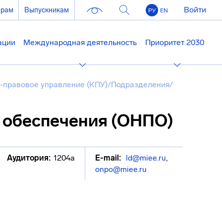
Войти
ерам
Выпускникам
РУ
EN
ации
Международная деятельность
Приоритет 2030
-правовое управление (КПУ)
/
Подразделения
/
 обеспечения (ОНПО)
Аудитория:
1204а
E-mail:
ld@miee.ru
,
onpo@miee.ru