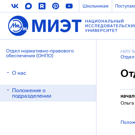
Школьникам
Поступа
Отдел нормативно-правового
НИУ 
обеспечения (ОНПО)
Отдел
От
О нас
Положение о
подразделении
начал
Ольга
Полож