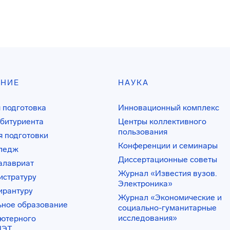
АНИЕ
НАУКА
 подготовка
Инновационный комплекс
битуриента
Центры коллективного
пользования
 подготовки
Конференции и семинары
лледж
Диссертационные советы
алавриат
Журнал «Известия вузов.
истратуру
Электроника»
ирантуру
Журнал «Экономические и
ьное образование
социально-гуманитарные
исследования»
ьютерного
ИЭТ