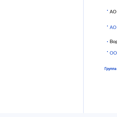
АО
АО
Во
ОО
Группа