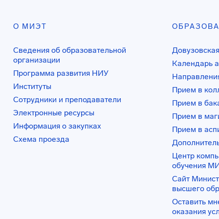
О МИЭТ
ОБРАЗОВ
Сведения об образовательной
Довузовская
организации
Календарь а
Программа развития НИУ
Направления
Институты
Прием в ко
Сотрудники и преподаватели
Прием в бак
Электронные ресурсы
Прием в маг
Информация о закупках
Прием в асп
Схема проезда
Дополнител
Центр комп
обучения М
Сайт Минист
высшего об
Оставить мн
оказания ус