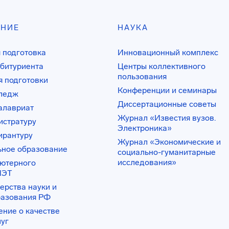
АНИЕ
НАУКА
 подготовка
Инновационный комплекс
битуриента
Центры коллективного
пользования
 подготовки
Конференции и семинары
лледж
Диссертационные советы
алавриат
Журнал «Известия вузов.
истратуру
Электроника»
ирантуру
Журнал «Экономические и
ьное образование
социально-гуманитарные
исследования»
ьютерного
ИЭТ
ерства науки и
разования РФ
ение о качестве
луг