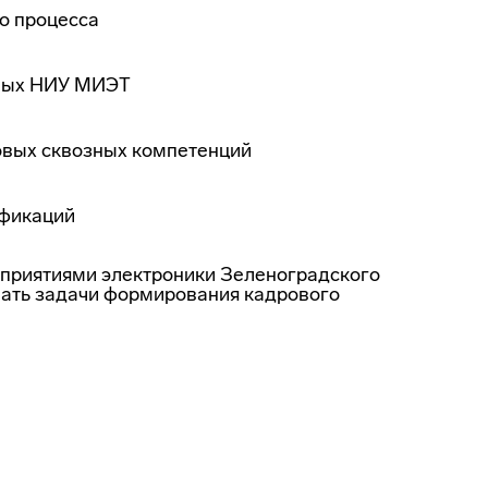
о процесса
еных НИУ МИЭТ
овых сквозных компетенций
ификаций
риятиями электроники Зеленоградского
вать задачи формирования кадрового