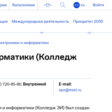
Войти
ерам
Выпускникам
РУ
EN
ации
Международная деятельность
Приоритет 2030
ектроники и информатики
орматики (Колледж
9) 720-85-80
,
Внутренний
E-mail:
spo@miet.ru
 и информатики (Колледж ЭИ) был создан