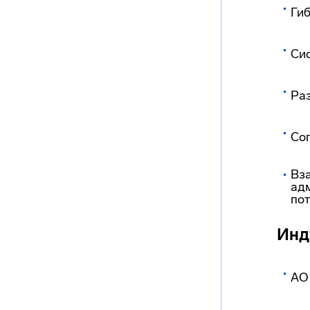
Гиб
Си
Ра
Со
Вз
адм
пот
Инд
АО