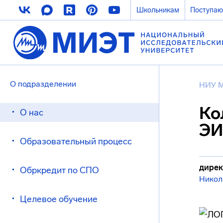
Школьникам
Поступа
О подразделении
НИУ 
Ко
О нас
ЭИ
Образовательный процесс
дирек
Обркредит по СПО
Никол
Целевое обучение