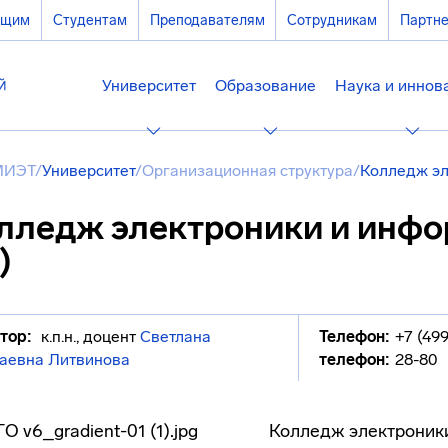
ющим
Студентам
Преподавателям
Сотрудникам
Партн
Университет
Образование
Наука и иннов
МИЭТ
/
Университет
/
Организационная структура
/
Колледж эл
лледж электроники и инф
)
тор:
к.п.н., доцент
Светлана
Телефон:
+7 (49
аевна Литвинова
телефон:
28-80
Колледж электроники