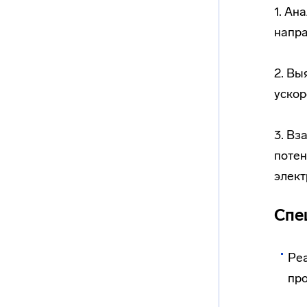
1. Ан
напра
2. Вы
ускор
3. Вз
потен
элект
Спе
Реа
про