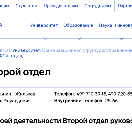
ющим
Студентам
Преподавателям
Сотрудникам
Партн
Университет
Образование
Наука и иннов
МИЭТ
/
Университет
/
Организационная структура
/
Управление
(2-й отдел)
орой отдел
ьник:
Жильков
Телефон:
499-710-39-18, 499-720-8
л Эдуардович
Внутренний телефон:
28-66
воей деятельности Второй отдел руков