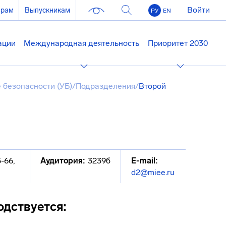
Войти
ерам
Выпускникам
РУ
EN
ации
Международная деятельность
Приоритет 2030
 безопасности (УБ)
/
Подразделения
/
Второй
5-66
,
Аудитория:
3239б
E-mail:
d2@miee.ru
одствуется: