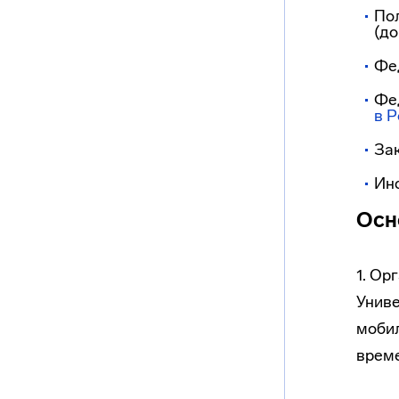
По
(до
Фед
Фе
в 
Зак
Инс
Осн
1. Ор
Униве
мобил
врем