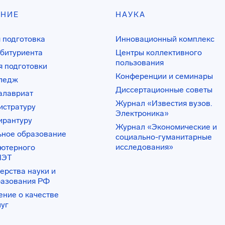
АНИЕ
НАУКА
 подготовка
Инновационный комплекс
битуриента
Центры коллективного
пользования
 подготовки
Конференции и семинары
лледж
Диссертационные советы
алавриат
Журнал «Известия вузов.
истратуру
Электроника»
ирантуру
Журнал «Экономические и
ьное образование
социально-гуманитарные
исследования»
ьютерного
ИЭТ
ерства науки и
разования РФ
ение о качестве
луг