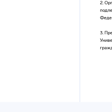
2. Ор
подле
Феде
3. Пр
Униве
гражд