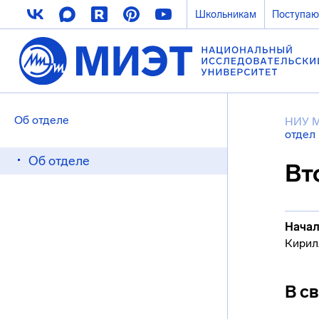
Школьникам
Поступа
Об отделе
НИУ 
отдел 
Об отделе
Вт
Начал
Кирил
В с