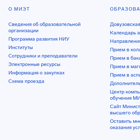
О МИЭТ
ОБРАЗОВ
Сведения об образовательной
Довузовская
организации
Календарь а
Программа развития НИУ
Направления
Институты
Прием в ко
Сотрудники и преподаватели
Прием в бак
Электронные ресурсы
Прием в маг
Информация о закупках
Прием в асп
Схема проезда
Дополнител
Центр комп
обучения М
Сайт Минист
высшего об
Оставить мн
оказания ус