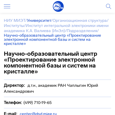
НИУ МИЭТ
/
Университет
/
Организационная структура
/
Институты
/
Институт интегральной электроники имени
академика К.А. Валиева (ИнЭл)
/
Подразделения
/
Научно-образовательный центр «Проектирование
электронной компонентной базы и систем на
кристалле»
Научно-образовательный центр
«Проектирование электронной
компонентной базы и систем на
кристалле»
Директор:
д.т.н., академик РАН Чаплыгин Юрий
Александрович
Телефон:
(499) 710-19-65
E-mail:
center@dsd.miee.ru