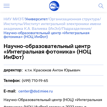
НИУ МИЭТ
/
Университет
/
Организационная структура
/
Институты
/
Институт интегральной электроники имени
академика К.А. Валиева (ИнЭл)
/
Подразделения
/
Научно-образовательный центр «Интегральная
фотоника» (НОЦ ИнФот)
Научно-образовательный центр
«Интегральная фотоника» (НОЦ
ИнФот)
директор:
к.т.н. Красюков Антон Юрьевич
Телефон:
(499) 710-19-65
E-mail:
center@dsd.miee.ru
Научно-Образовательный центр (НОЦ) «Интегральная
фотоника» (НОЦ ИнФот) создан в 2022 году, в