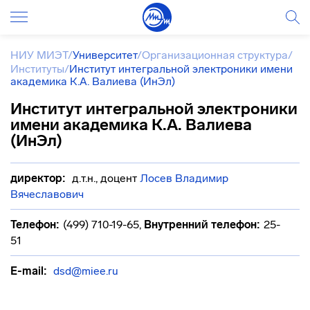
НИУ МИЭТ
/
Университет
/
Организационная структура
/
Институты
/
Институт интегральной электроники имени
академика К.А. Валиева (ИнЭл)
Институт интегральной электроники
имени академика К.А. Валиева
(ИнЭл)
директор:
д.т.н., доцент
Лосев Владимир
Вячеславович
Телефон:
(499) 710-19-65
,
Внутренний телефон:
25-
51
E-mail:
dsd@miee.ru