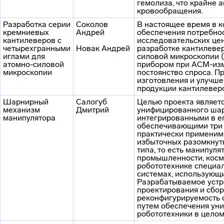
гемолиза, что крайне 
кровообращения.
Разработка серии
Соколов
В настоящее время в 
кремниевых
Андрей
обеспечения потребнос
кантилеверов с
исследовательских цен
четырехгранными
Новак Андрей
разработке кантилеве
иглами для
силовой микроскопии 
атомно-силовой
прибором при АСМ-изм
микроскопии
постоянство спроса. П
изготовления и улучше
продукции кантилевер
Шарнирный
Салогуб
Целью проекта являет
механизм
Дмитрий
унифицированного шар
манипулятора
интегрированными в ег
обеспечивающими три 
практически применим
избыточных разомкнут
типа, то есть манипул
промышленности, косм
робототехнике специал
системах, использующ
Разрабатываемое устр
проектирования и сбор
реконфигурируемость 
путем обеспечения уни
робототехники в целом