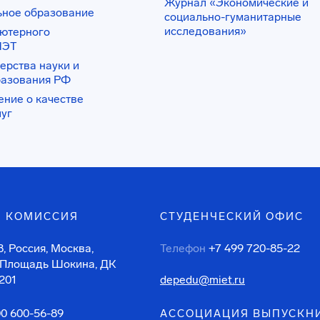
Журнал «Экономические и
ьное образование
социально-гуманитарные
исследования»
ьютерного
ИЭТ
ерства науки и
разования РФ
ение о качестве
луг
 КОМИССИЯ
СТУДЕНЧЕСКИЙ ОФИС
, Россия, Москва,
Телефон
+7 499 720-85-22
 Площадь Шокина, ДК
201
depedu@miet.ru
00 600-56-89
АССОЦИАЦИЯ ВЫПУСКН