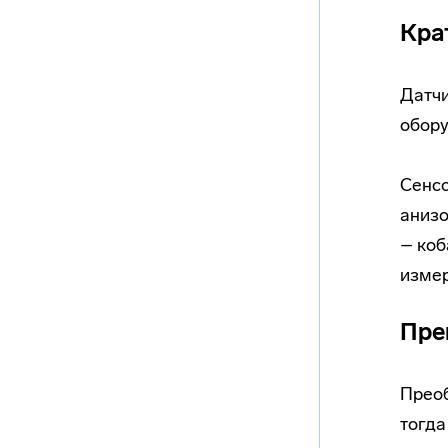
Кра
Датчи
обору
Сенсо
анизо
– коб
измер
Пре
Преоб
тогда