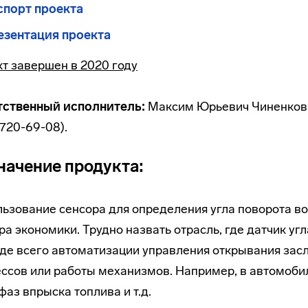
спорт проекта
езентация проекта
т завершен в 2020 году
тственный исполнитель:
Максим Юрьевич Чиненков 
 720-69-08).
начение продукта:
ьзование сенсора для определения угла поворота в
ра экономики. Трудно назвать отрасль, где датчик уг
е всего автоматизации управления открывания засл
ссов или работы механизмов. Например, в автомобил
 фаз впрыска топлива и т.д.