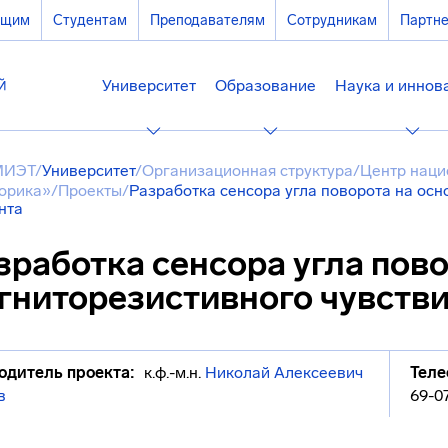
ющим
Студентам
Преподавателям
Сотрудникам
Партн
Университет
Образование
Наука и иннов
МИЭТ
/
Университет
/
Организационная структура
/
Центр наци
орика»
/
Проекты
/
Разработка сенсора угла поворота на осн
нта
зработка сенсора угла пово
гниторезистивного чувств
одитель проекта:
к.ф.-м.н.
Николай Алексеевич
Теле
в
69-0