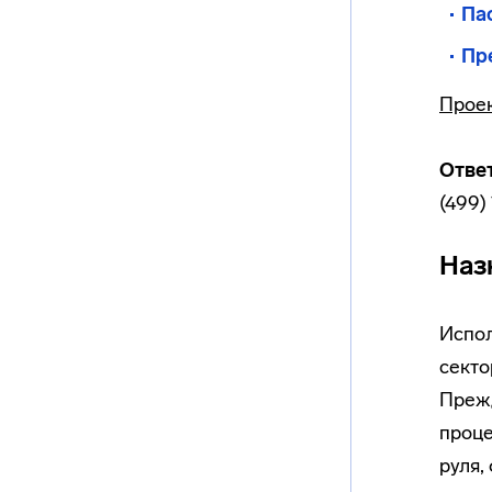
Па
Пр
Проек
Отве
(499)
Наз
Испол
секто
Прежд
проце
руля,