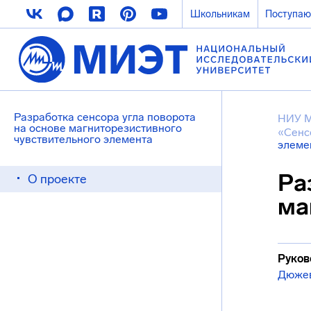
Школьникам
Поступа
Разработка сенсора угла поворота
НИУ 
на основе магниторезистивного
«Сенс
чувствительного элемента
элеме
Ра
О проекте
ма
Руков
Дюже