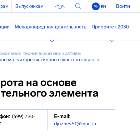
Войти
ерам
Выпускникам
РУ
EN
ации
Международная деятельность
Приоритет 2030
ональной технической инициативы
ове магниторезистивного чувствительного
рота на основе
ительного элемента
фон:
(499) 720-
E-mail:
7
djuzhev51@mail.ru