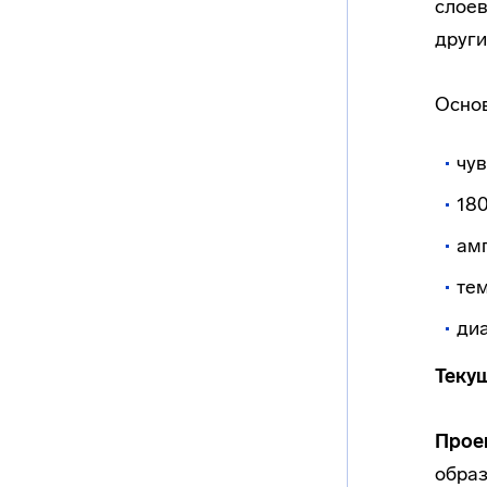
слоев
други
Основ
чув
180
амп
те
диа
Текущ
Проек
образ