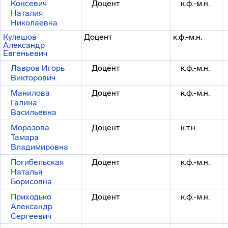
Консевич
Доцент
к.ф.-м.н.
Наталия
Николаевна
Кулешов
Доцент
к.ф.-м.н.
Александр
Евгеньевич
Лавров Игорь
Доцент
к.ф.-м.н.
Викторович
Манилова
Доцент
к.ф.-м.н.
Галина
Васильевна
Морозова
Доцент
к.т.н.
Тамара
Владимировна
Погибельская
Доцент
к.ф.-м.н.
Наталья
Борисовна
Приходько
Доцент
к.ф.-м.н.
Александр
Сергеевич