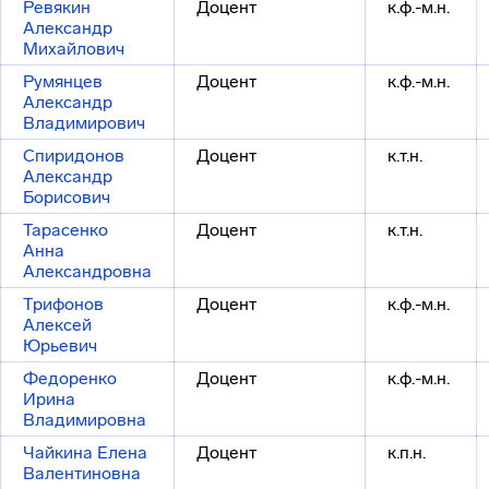
Ревякин
Доцент
к.ф.-м.н.
Александр
Михайлович
Румянцев
Доцент
к.ф.-м.н.
Александр
Владимирович
Спиридонов
Доцент
к.т.н.
Александр
Борисович
Тарасенко
Доцент
к.т.н.
Анна
Александровна
Трифонов
Доцент
к.ф.-м.н.
Алексей
Юрьевич
Федоренко
Доцент
к.ф.-м.н.
Ирина
Владимировна
Чайкина Елена
Доцент
к.п.н.
Валентиновна