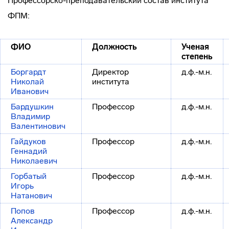
Профессорско-преподавательский состав института
ФПМ:
ФИО
Должность
Ученая
степень
Боргардт
Директор
д.ф.-м.н.
Николай
института
Иванович
Бардушкин
Профессор
д.ф.-м.н.
Владимир
Валентинович
Гайдуков
Профессор
д.ф.-м.н.
Геннадий
Николаевич
Горбатый
Профессор
д.ф.-м.н.
Игорь
Натанович
Попов
Профессор
д.ф.-м.н.
Александр