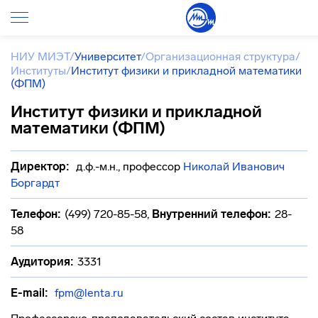
НИУ МИЭТ
/
Университет
/
Организационная структура
/
Институты
/
Институт физики и прикладной математики
(ФПМ)
Институт физики и прикладной
математики (ФПМ)
Директор:
д.ф.-м.н., профессор
Николай Иванович
Боргардт
Телефон:
(499) 720-85-58
,
Внутренний телефон:
28-
58
Аудитория:
3331
E-mail:
fpm@lenta.ru