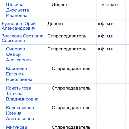
Шокина
Доцент
к.ф.-м.н.
Джульетта
Ивановна
Кузнецов Юрий
Доцент
к.ф.-м.н.
Александрович
Знаткова Светлана
Ст.преподаватель
к.ф.-м.н
Сергеевна
Сидоров
Ст.преподаватель
к.ф.-м.н.
Федор
Алексеевич
Королева
Ст.преподаватель
Евгения
Николаевна
Кочетыгова
Ст.преподаватель
Татьяна
Владимировна
Колесникова
Ст.преподаватель
Ксения
Анатольевна
Мигунова
Ст.преподаватель