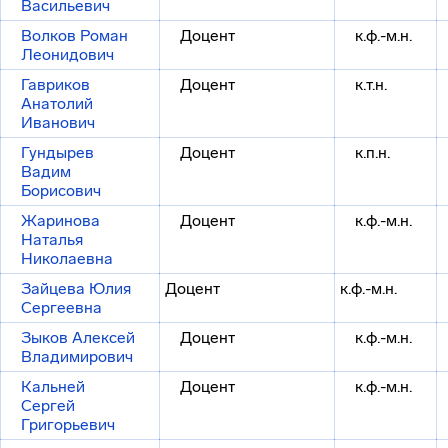
Васильевич
Волков Роман
Доцент
к.ф.-м.н.
Леонидович
Гавриков
Доцент
к.т.н.
Анатолий
Иванович
Гундырев
Доцент
к.п.н.
Вадим
Борисович
Жаринова
Доцент
к.ф.-м.н.
Наталья
Николаевна
Зайцева Юлия
Доцент
к.ф.-м.н.
Сергеевна
Зыков Алексей
Доцент
к.ф.-м.н.
Владимирович
Кальней
Доцент
к.ф.-м.н.
Сергей
Григорьевич