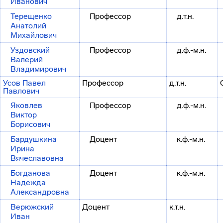
Иванович
Терещенко
Профессор
д.т.н.
Анатолий
Михайлович
Уздовский
Профессор
д.ф.-м.н.
Валерий
Владимирович
Усов Павел
Профессор
д.т.н.
Павлович
Яковлев
Профессор
д.ф.-м.н.
Виктор
Борисович
Бардушкина
Доцент
к.ф.-м.н.
Ирина
Вячеславовна
Богданова
Доцент
к.ф.-м.н.
Надежда
Александровна
Верюжский
Доцент
к.т.н.
Иван