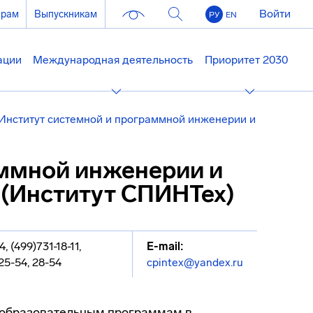
Войти
ерам
Выпускникам
РУ
EN
ации
Международная деятельность
Приоритет 2030
Институт системной и программной инженерии и
аммной инженерии и
(Институт СПИНТех)
, (499)731-18-11
,
E-mail:
25-54, 28-54
cpintex@yandex.ru
 образовательным программам в