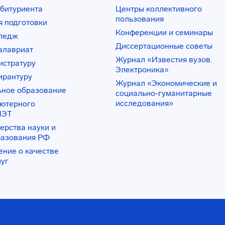
битуриента
Центры коллективного
пользования
 подготовки
Конференции и семинары
лледж
Диссертационные советы
алавриат
Журнал «Известия вузов.
истратуру
Электроника»
ирантуру
Журнал «Экономические и
ьное образование
социально-гуманитарные
исследования»
ьютерного
ИЭТ
ерства науки и
разования РФ
ение о качестве
луг