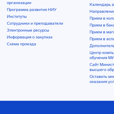
организации
Календарь а
Программа развития НИУ
Направления
Институты
Прием в ко
Сотрудники и преподаватели
Прием в бак
Электронные ресурсы
Прием в маг
Информация о закупках
Прием в асп
Схема проезда
Дополнител
Центр комп
обучения М
Сайт Минист
высшего об
Оставить мн
оказания ус