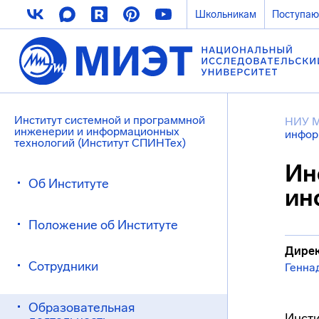
Школьникам
Поступа
Институт системной и программной
НИУ 
инженерии и информационных
инфор
технологий (Институт СПИНТех)
Ин
Об Институте
ин
Положение об Институте
Дирек
Сотрудники
Генна
Образовательная
Инсти