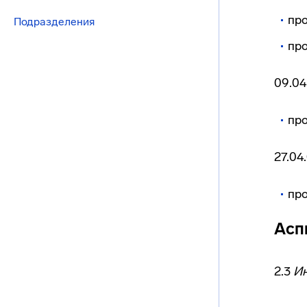
пр
Подразделения
пр
09.04
пр
27.04
пр
Асп
2.3
Ин