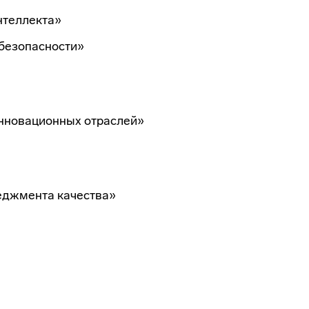
нтеллекта»
безопасности»
нновационных отраслей»
еджмента качества»