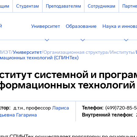
ющим
Студентам
Преподавателям
Сотрудникам
Партн
Университет
Образование
Наука и иннов
МИЭТ
/
Университет
/
Организационная структура
/
Институты
/
мационных технологий (СПИНТех)
ститут системной и прогр
формационных технологий 
тор:
д.т.н., профессор
Лариса
Телефон:
(499)720-85-54
дьевна Гагарина
Внутренний телефон:
тут СПИНТех осуществляет подготовку по основным