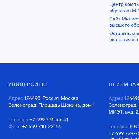
Центр комп
обучения М
Сайт Минист
высшего об
Оставить мн
оказания ус
УНИВЕРСИТЕТ
ПРИЕМНАЯ
Адрес
124498, Россия, Москва,
Адрес
124498
Зеленоград, Площадь Шокина, дом 1
Зеленоград,
МИЭТ, ауд. 2
Телефон
+7 499 731-44-41
Факс
+7 499 710-22-33
Телефон
8 8
+7 499 729-7