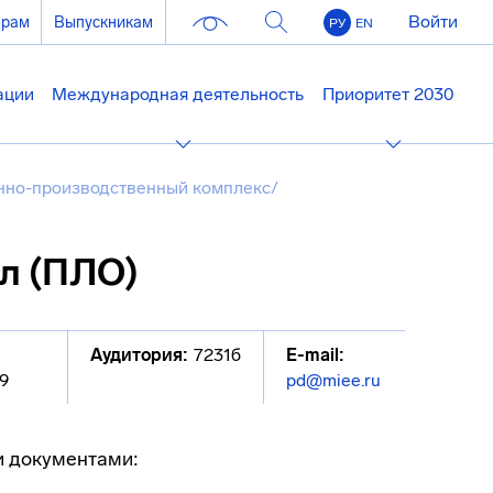
Войти
ерам
Выпускникам
РУ
EN
ации
Международная деятельность
Приоритет 2030
но-производственный комплекс
/
л (ПЛО)
Аудитория:
7231б
E-mail:
9
pd@miee.ru
и документами: