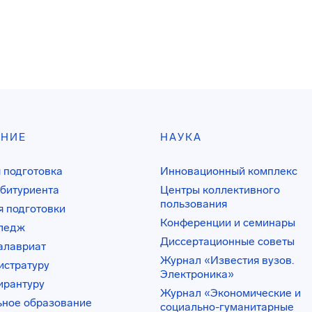
АНИЕ
НАУКА
 подготовка
Инновационный комплекс
битуриента
Центры коллективного
пользования
 подготовки
Конференции и семинары
лледж
Диссертационные советы
алавриат
Журнал «Известия вузов.
истратуру
Электроника»
ирантуру
Журнал «Экономические и
ьное образование
социально-гуманитарные