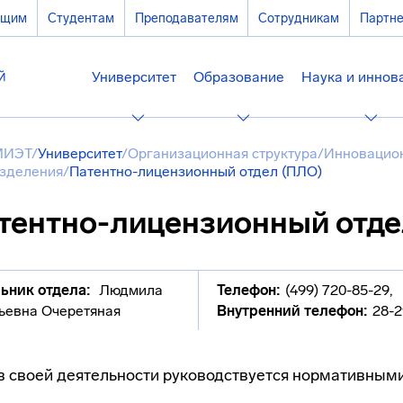
ющим
Студентам
Преподавателям
Сотрудникам
Партн
Университет
Образование
Наука и иннов
МИЭТ
/
Университет
/
Организационная структура
/
Инновацион
зделения
/
Патентно-лицензионный отдел (ПЛО)
тентно-лицензионный отде
ьник отдела:
Людмила
Телефон:
(499) 720-85-29
,
ьевна Очеретяная
Внутренний телефон:
28-2
 своей деятельности руководствуется нормативным