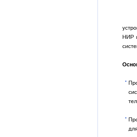
устро
НИР 
систе
Осно
Пр
си
те
Про
для