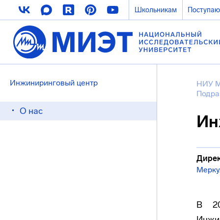
Школьникам
Поступа
Инжиниринговый центр
НИУ 
Подра
О нас
Ин
Дирек
Мерку
В 20
Инжи