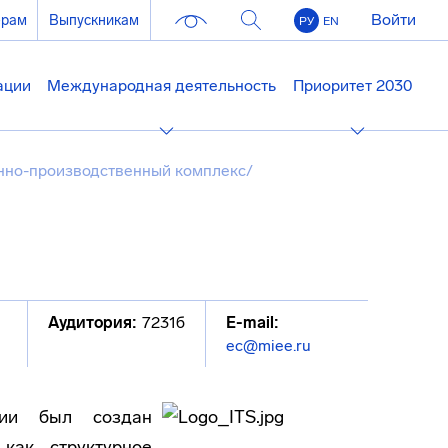
Войти
ерам
Выпускникам
РУ
EN
ации
Международная деятельность
Приоритет 2030
но-производственный комплекс
/
Аудитория:
7231б
E-mail:
ec@miee.ru
ии был создан
ак структурное