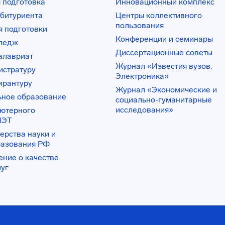
 подготовка
Инновационный комплекс
битуриента
Центры коллективного
пользования
 подготовки
Конференции и семинары
лледж
Диссертационные советы
алавриат
Журнал «Известия вузов.
истратуру
Электроника»
ирантуру
Журнал «Экономические и
ьное образование
социально-гуманитарные
исследования»
ьютерного
ИЭТ
ерства науки и
разования РФ
ение о качестве
луг