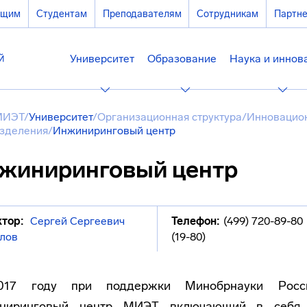
ющим
Студентам
Преподавателям
Сотрудникам
Партн
Университет
Образование
Наука и иннов
МИЭТ
/
Университет
/
Организационная структура
/
Инновацион
зделения
/
Инжиниринговый центр
жиниринговый центр
тор:
Сергей Сергеевич
Телефон:
(499) 720-89-80
лов
(19-80)
17 году при поддержки Минобрнауки Росс
ниринговый центр МИЭТ включающий в себя к