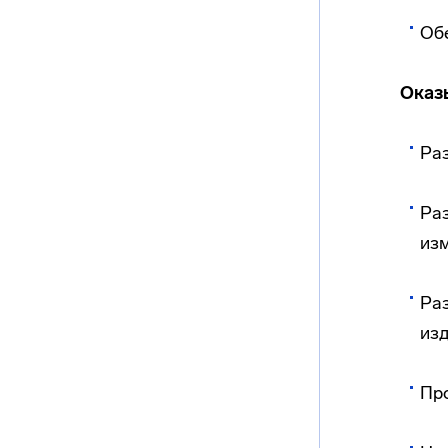
Об
Оказ
Ра
Ра
из
Ра
из
Пр