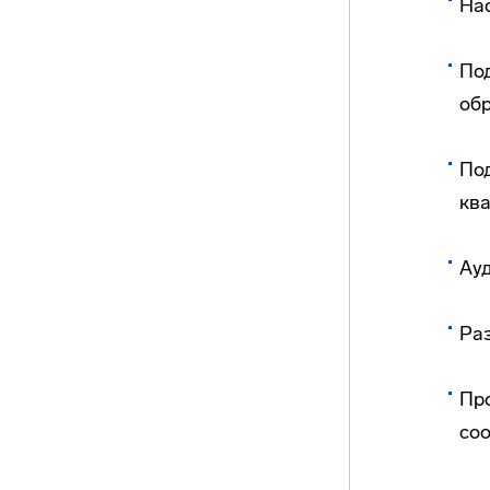
Нас
По
об
По
кв
Ауд
Ра
Пр
со