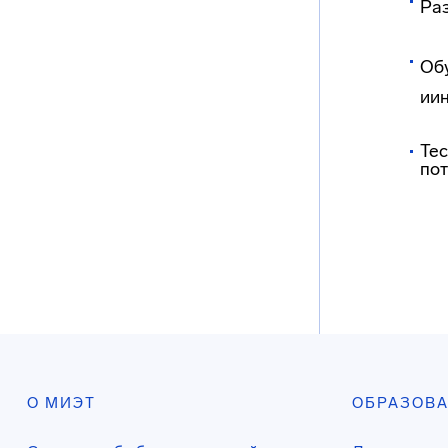
Раз
Об
ии
Те
пот
О МИЭТ
ОБРАЗОВ