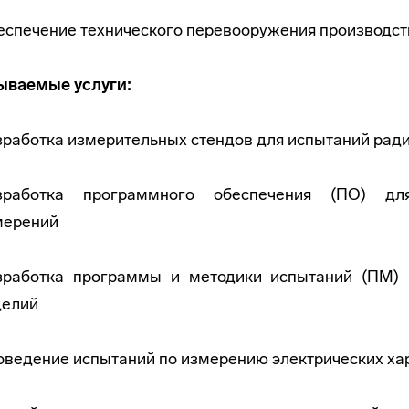
еспечение технического перевооружения производст
ываемые услуги:
зработка измерительных стендов для испытаний рад
зработка программного обеспечения (ПО) дл
мерений
зработка программы и методики испытаний (ПМ) 
делий
оведение испытаний по измерению электрических ха