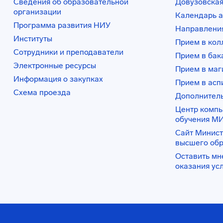
Сведения об образовательной
Довузовская
организации
Календарь а
Программа развития НИУ
Направления
Институты
Прием в ко
Сотрудники и преподаватели
Прием в бак
Электронные ресурсы
Прием в маг
Информация о закупках
Прием в асп
Схема проезда
Дополнител
Центр комп
обучения М
Сайт Минист
высшего об
Оставить мн
оказания ус