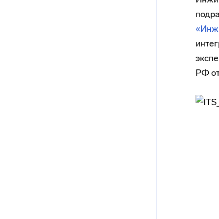
подр
«Ин
интег
эксп
РФ от