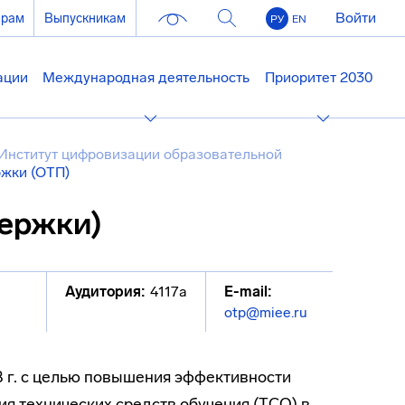
Войти
ерам
Выпускникам
РУ
EN
ации
Международная деятельность
Приоритет 2030
Институт цифровизации образовательной
ржки (ОТП)
держки)
Аудитория:
4117а
E-mail:
otp@miee.ru
8 г. с целью повышения эффективности
ия технических средств обучения (ТСО) в