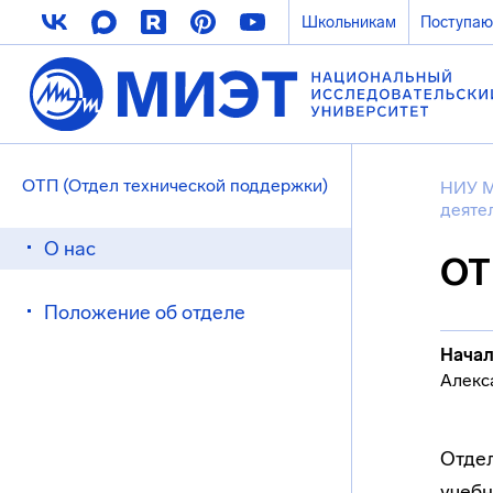
Школьникам
Поступа
ОТП (Отдел технической поддержки)
НИУ 
деяте
О нас
ОТ
Положение об отделе
Начал
Алекс
Отдел
учебн