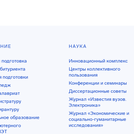
АНИЕ
НАУКА
 подготовка
Инновационный комплекс
битуриента
Центры коллективного
пользования
 подготовки
Конференции и семинары
лледж
Диссертационные советы
алавриат
Журнал «Известия вузов.
истратуру
Электроника»
ирантуру
Журнал «Экономические и
ьное образование
социально-гуманитарные
исследования»
ьютерного
ИЭТ