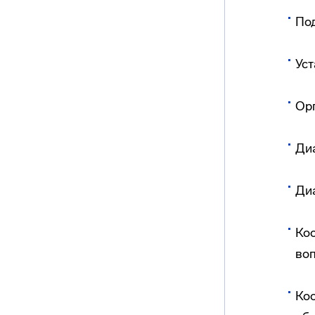
Под
Уст
Ор
Диа
Диа
Коо
воп
Ко