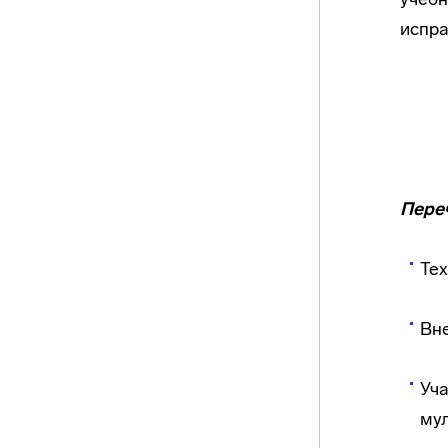
испра
Пере
Тех
Вне
Уча
му