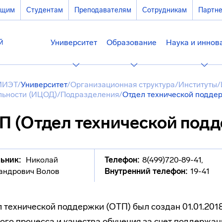
ющим
Студентам
Преподавателям
Сотрудникам
Партн
Университет
Образование
Наука и иннов
МИЭТ
/
Университет
/
Организационная структура
/
Институты
/
льности (ИЦОД)
/
Подразделения
/
Отдел технической подде
П (Отдел технической под
ьник:
Николай
Телефон:
8(499)720-89-41
,
андрович Волов
Внутренний телефон:
19-41
 технической поддержки (ОТП) был создан 01.01.201
ого процесса и качества обучения за счет поддержан