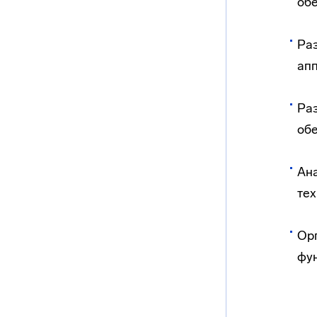
обе
Раз
апп
Раз
об
Ана
тех
Орг
фу