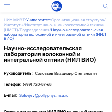
НИУ МИЭТ
/
Университет
/
Организационная структура
/
Институты
/
Институт нано- и микросистемной техники
(НМСТ)
/
Подразделения
/
Научно-исследовательская
лаборатория волоконной и интегральной оптики (НИЛ
ВИО)
Научно-исследовательская
лаборатория волоконной и
интегральной оптики (НИЛ ВИО)
Руководитель:
Соловьев Владимир Степанович
Телефон:
(499) 720-87-68
E-mail:
Solovjev@polly.phys.msu.ru
Основными задачами НИЛ ВИО на данный момент