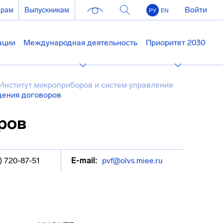
Войти
ерам
Выпускникам
РУ
EN
ации
Международная деятельность
Приоритет 2030
Институт микроприборов и систем управления
дения договоров
ров
) 720-87-51
E-mail:
pvf@olvs.miee.ru