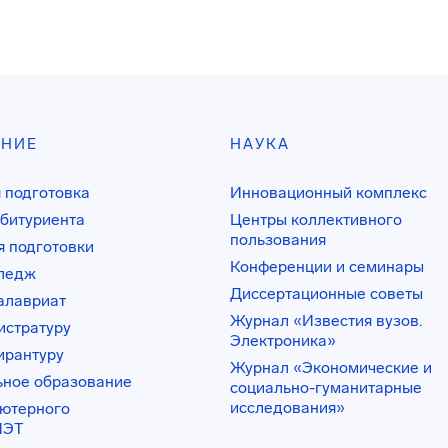
АНИЕ
НАУКА
 подготовка
Инновационный комплекс
битуриента
Центры коллективного
пользования
 подготовки
Конференции и семинары
лледж
Диссертационные советы
алавриат
Журнал «Известия вузов.
истратуру
Электроника»
ирантуру
Журнал «Экономические и
ьное образование
социально-гуманитарные
исследования»
ьютерного
ИЭТ