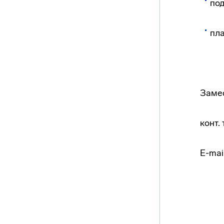
под
пла
Замес
конт. 
E-mai