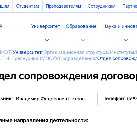
ющим
Студентам
Преподавателям
Сотрудникам
Партн
Университет
Образование
Наука и иннов
МИЭТ
/
Университет
/
Организационная структура
/
Институты
/
 Л.Н. Преснухина (МПСУ)
/
Подразделения
/
Отдел сопровож
дел сопровождения догово
ьник:
Владимир Федорович Петров
Телефон:
(499
вные направления деятельности: