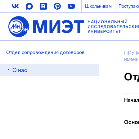
Школьникам
Поступа
Отдел сопровождения договоров
НИУ 
имени
О нас
От
Начал
Осно