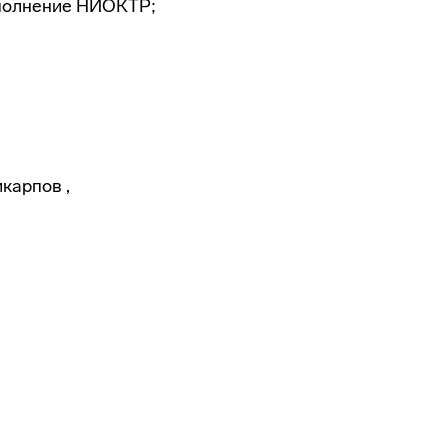
выполнение НИОКТР;
карпов ,