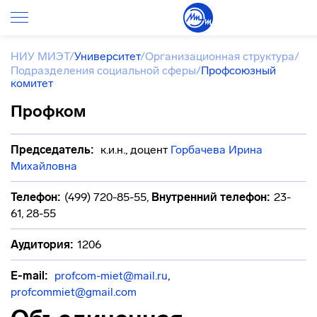
НИУ МИЭТ
/
Университет
/
Организационная структура
/
Подразделения социальной сферы
/
Профсоюзный
комитет
Профком
Председатель:
к.и.н., доцент
Горбачева Ирина
Михайловна
Телефон:
(499) 720-85-55
,
Внутренний телефон:
23-
61, 28-55
Аудитория:
1206
E-mail:
profcom-miet@mail.ru
,
profcommiet@gmail.com