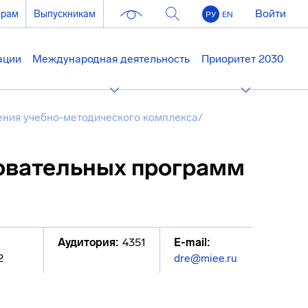
Войти
ерам
Выпускникам
РУ
EN
ации
Международная деятельность
Приоритет 2030
ния учебно-методического комплекса
/
овательных программ
Аудитория:
4351
E-mail:
2
dre@miee.ru