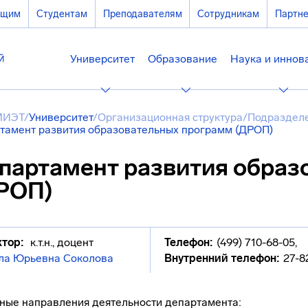
ющим
Студентам
Преподавателям
Сотрудникам
Партн
Университет
Образование
Наука и иннов
МИЭТ
/
Университет
/
Организационная структура
/
Подразделе
тамент развития образовательных программ (ДРОП)
партамент развития образ
РОП)
тор:
к.т.н., доцент
Телефон:
(499) 710-68-05
,
ла Юрьевна Соколова
Внутренний телефон:
27-8
ные направления деятельности департамента: