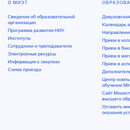
О МИЭТ
ОБРАЗОВ
Сведения об образовательной
Довузовская
организации
Календарь а
Программа развития НИУ
Направления
Институты
Прием в ко
Сотрудники и преподаватели
Прием в бак
Электронные ресурсы
Прием в маг
Информация о закупках
Прием в асп
Схема проезда
Дополнител
Центр комп
обучения М
Сайт Минист
высшего об
Оставить мн
оказания ус