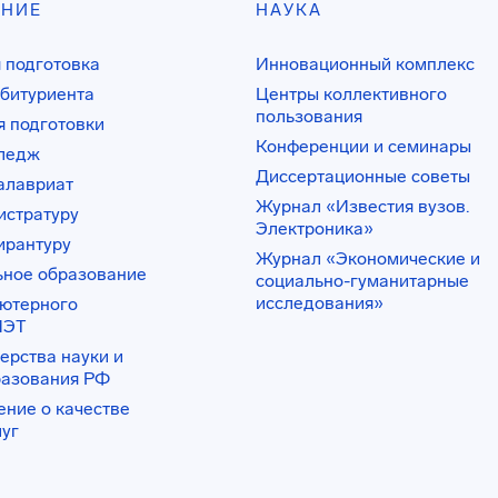
АНИЕ
НАУКА
 подготовка
Инновационный комплекс
битуриента
Центры коллективного
пользования
 подготовки
Конференции и семинары
лледж
Диссертационные советы
алавриат
Журнал «Известия вузов.
истратуру
Электроника»
ирантуру
Журнал «Экономические и
ьное образование
социально-гуманитарные
исследования»
ьютерного
ИЭТ
ерства науки и
разования РФ
ение о качестве
луг