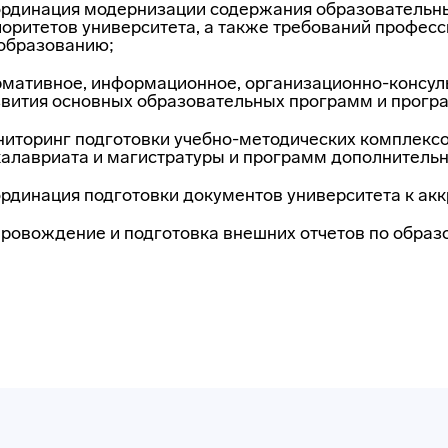
ординация модернизации содержания образовательны
оритетов университета, а также требований профес
 образованию;
рмативное, информационное,
организационно-консул
звития основных образовательных программ и прогр
ниторинг подготовки
учебно-методических
комплексо
алавриата и магистратуры и программ дополнительн
рдинация подготовки документов университета к ак
провождение и подготовка внешних отчетов по обра