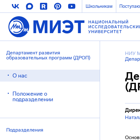
Школьникам
Поступа
Департамент развития
НИУ 
образовательных программ (ДРОП)
Депар
Де
О нас
(Д
Положение о
подразделении
Дирек
Натэл
Подразделения
Основ