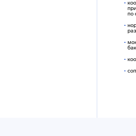
ко
при
по
но
ра
мо
бак
коо
со