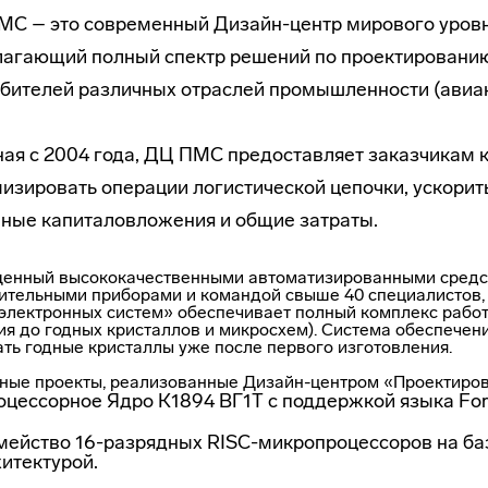
МС – это современный
Дизайн-центр
мирового уровн
агающий полный спектр решений по проектированию,
бителей различных отраслей промышленности (авиак
ая с 2004 года, ДЦ ПМС предоставляет заказчикам 
изировать операции логистической цепочки, ускорит
ные капиталовложения и общие затраты.
енный высококачественными автоматизированными средс
ительными
приборами и командой свыше 40 специалистов
электронных систем» обеспечивает полный комплекс работ
ия до годных кристаллов и микросхем). Система обеспечени
ать годные кристаллы уже после первого изготовления.
ные проекты, реализованные
Дизайн-центром
«Проектиров
оцессорное Ядро К1894 ВГ1Т с поддержкой языка For
мейство 16-разрядных
RISC-микропроцессоров
на ба
итектурой.