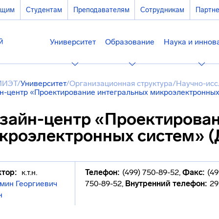
ющим
Студентам
Преподавателям
Сотрудникам
Партн
Университет
Образование
Наука и иннов
МИЭТ
/
Университет
/
Организационная структура
/
Научно-исс
н-центр «Проектирование интегральных микроэлектронных
зайн-центр «Проектирован
кроэлектронных систем» 
тор:
к.т.н.
Телефон:
(499) 750-89-52
,
Факс:
(49
мин Георгиевич
750-89-52
,
Внутренний телефон:
29
н