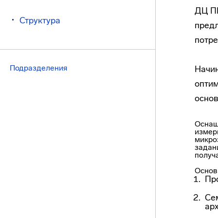
ДЦ П
Структура
предл
потре
Подразделения
Начин
оптим
основ
Оснащ
измер
микро
задан
получ
Основ
Пр
Се
арх