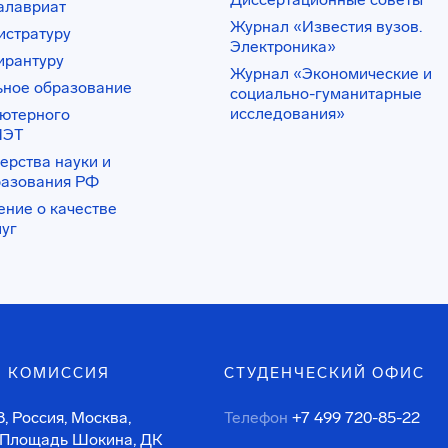
алавриат
Журнал «Известия вузов.
истратуру
Электроника»
ирантуру
Журнал «Экономические и
ьное образование
социально-гуманитарные
исследования»
ьютерного
ИЭТ
ерства науки и
разования РФ
ение о качестве
луг
 КОМИССИЯ
СТУДЕНЧЕСКИЙ ОФИС
, Россия, Москва,
Телефон
+7 499 720-85-22
 Площадь Шокина, ДК