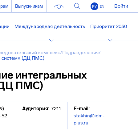
Войти
ерам
Выпускникам
РУ
EN
ации
Международная деятельность
Приоритет 2030
ледовательский комплекс
/
Подразделения
/
 систем» (ДЦ ПМС)
ие интегральных
(ДЦ ПМС)
9)
Аудитория:
7211
E-mail:
-52
stakhin@idm-
plus.ru